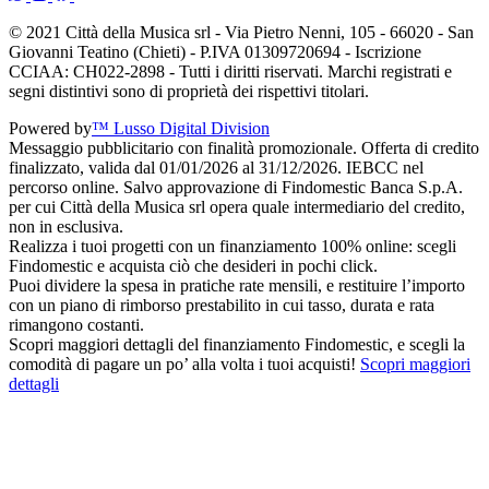
© 2021 Città della Musica srl - Via Pietro Nenni, 105 - 66020 - San
Giovanni Teatino (Chieti) - P.IVA 01309720694 - Iscrizione
CCIAA: CH022-2898 - Tutti i diritti riservati. Marchi registrati e
segni distintivi sono di proprietà dei rispettivi titolari.
Powered by
™ Lusso Digital Division
Messaggio pubblicitario con finalità promozionale. Offerta di credito
finalizzato, valida dal 01/01/2026 al 31/12/2026. IEBCC nel
percorso online. Salvo approvazione di Findomestic Banca S.p.A.
per cui Città della Musica srl opera quale intermediario del credito,
non in esclusiva.
Realizza i tuoi progetti con un finanziamento 100% online: scegli
Findomestic e acquista ciò che desideri in pochi click.
Puoi dividere la spesa in pratiche rate mensili, e restituire l’importo
con un piano di rimborso prestabilito in cui tasso, durata e rata
rimangono costanti.
Scopri maggiori dettagli del finanziamento Findomestic, e scegli la
comodità di pagare un po’ alla volta i tuoi acquisti!
Scopri maggiori
dettagli