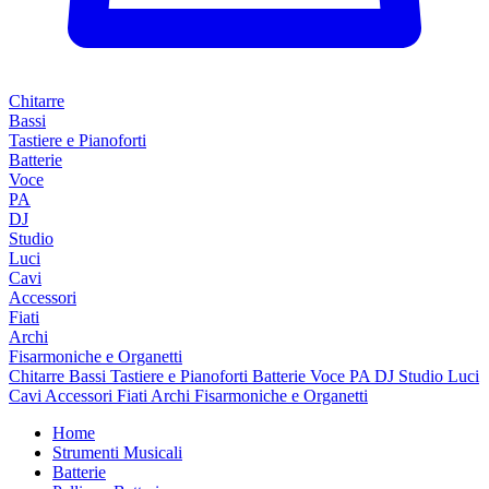
Chitarre
Bassi
Tastiere e Pianoforti
Batterie
Voce
PA
DJ
Studio
Luci
Cavi
Accessori
Fiati
Archi
Fisarmoniche e Organetti
Chitarre
Bassi
Tastiere e Pianoforti
Batterie
Voce
PA
DJ
Studio
Luci
Cavi
Accessori
Fiati
Archi
Fisarmoniche e Organetti
Home
Strumenti Musicali
Batterie