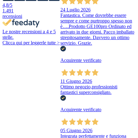
4,8
/5
24 Luglio 2026
1.491
Fantastica. Come dovrebbe essere
recensioni
sempre e come purtroppo spesso non
è….Prodotto GE100pro Ordinato ed
Le nostre recensioni a 4 e 5
arrivato in due giorni. Pacco imballato
stelle.
strepitosamente. Davvero un ottimo
Clicca qui per leggerle tutte >
servizio. Grazie.
Acquirente verificato
11 Giugno 2026
Ottimo negozio,professionisti
fantastici superconsigliato.
Acquirente verificato
05 Giugno 2026
Integrata perfettamente e funziona