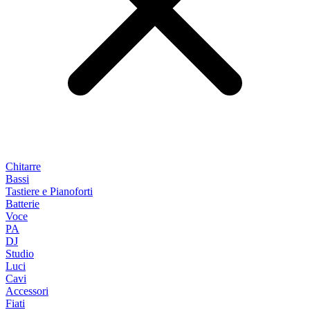
Chitarre
Bassi
Tastiere e Pianoforti
Batterie
Voce
PA
DJ
Studio
Luci
Cavi
Accessori
Fiati