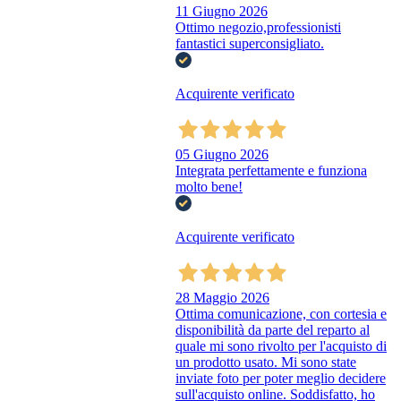
11 Giugno 2026
Ottimo negozio,professionisti
fantastici superconsigliato.
Acquirente verificato
05 Giugno 2026
Integrata perfettamente e funziona
molto bene!
Acquirente verificato
28 Maggio 2026
Ottima comunicazione, con cortesia e
disponibilità da parte del reparto al
quale mi sono rivolto per l'acquisto di
un prodotto usato. Mi sono state
inviate foto per poter meglio decidere
sull'acquisto online. Soddisfatto, ho