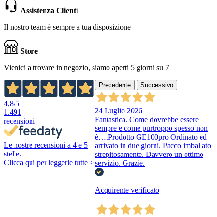
Assistenza Clienti
Il nostro team è sempre a tua disposizione
Store
Vienici a trovare in negozio, siamo aperti 5 giorni su 7
Precedente
Successivo
4,8
/5
24 Luglio 2026
1.491
Fantastica. Come dovrebbe essere
recensioni
sempre e come purtroppo spesso non
è….Prodotto GE100pro Ordinato ed
Le nostre recensioni a 4 e 5
arrivato in due giorni. Pacco imballato
stelle.
strepitosamente. Davvero un ottimo
Clicca qui per leggerle tutte >
servizio. Grazie.
Acquirente verificato