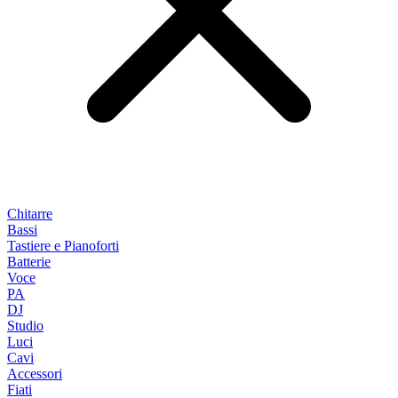
Chitarre
Bassi
Tastiere e Pianoforti
Batterie
Voce
PA
DJ
Studio
Luci
Cavi
Accessori
Fiati