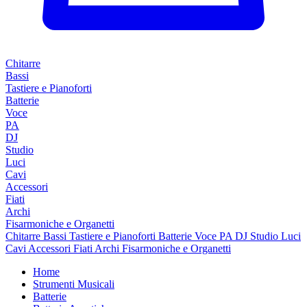
Chitarre
Bassi
Tastiere e Pianoforti
Batterie
Voce
PA
DJ
Studio
Luci
Cavi
Accessori
Fiati
Archi
Fisarmoniche e Organetti
Chitarre
Bassi
Tastiere e Pianoforti
Batterie
Voce
PA
DJ
Studio
Luci
Cavi
Accessori
Fiati
Archi
Fisarmoniche e Organetti
Home
Strumenti Musicali
Batterie