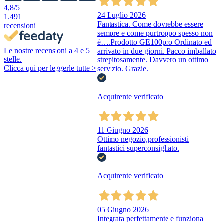
4,8
/5
24 Luglio 2026
1.491
Fantastica. Come dovrebbe essere
recensioni
sempre e come purtroppo spesso non
è….Prodotto GE100pro Ordinato ed
Le nostre recensioni a 4 e 5
arrivato in due giorni. Pacco imballato
stelle.
strepitosamente. Davvero un ottimo
Clicca qui per leggerle tutte >
servizio. Grazie.
Acquirente verificato
11 Giugno 2026
Ottimo negozio,professionisti
fantastici superconsigliato.
Acquirente verificato
05 Giugno 2026
Integrata perfettamente e funziona