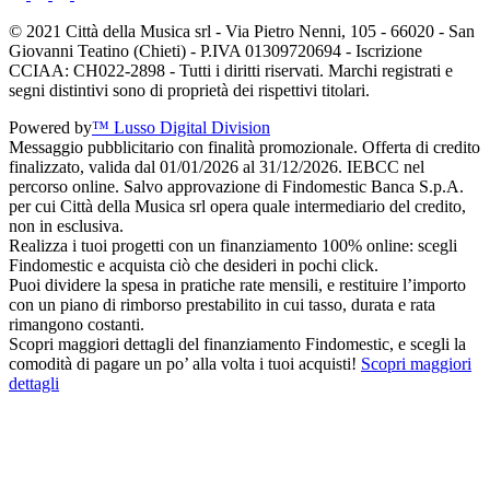
© 2021 Città della Musica srl - Via Pietro Nenni, 105 - 66020 - San
Giovanni Teatino (Chieti) - P.IVA 01309720694 - Iscrizione
CCIAA: CH022-2898 - Tutti i diritti riservati. Marchi registrati e
segni distintivi sono di proprietà dei rispettivi titolari.
Powered by
™ Lusso Digital Division
Messaggio pubblicitario con finalità promozionale. Offerta di credito
finalizzato, valida dal 01/01/2026 al 31/12/2026. IEBCC nel
percorso online. Salvo approvazione di Findomestic Banca S.p.A.
per cui Città della Musica srl opera quale intermediario del credito,
non in esclusiva.
Realizza i tuoi progetti con un finanziamento 100% online: scegli
Findomestic e acquista ciò che desideri in pochi click.
Puoi dividere la spesa in pratiche rate mensili, e restituire l’importo
con un piano di rimborso prestabilito in cui tasso, durata e rata
rimangono costanti.
Scopri maggiori dettagli del finanziamento Findomestic, e scegli la
comodità di pagare un po’ alla volta i tuoi acquisti!
Scopri maggiori
dettagli