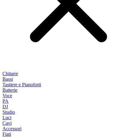
Chitarre
Bassi
Tastiere e Pianoforti
Batterie
Voce
PA
DJ
Studio
Luci
Cavi
Accessori
Fiati