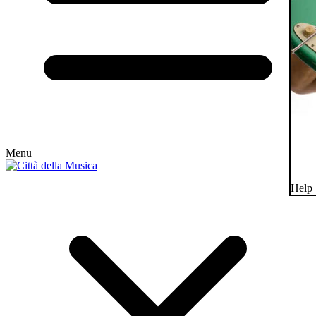
Menu
Help