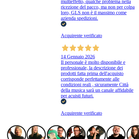
multieffetto, qualche problema nella
ricezione del pacco, ma non per colpa
loro, GLS non è il massimo come
azienda spedizioni.
Acquirente verificato
14 Gennaio 2026
Il personale è molto disponibile e
professionale, la descrizione dei
prodotti fatta prima dell'acquisto
corrisponde perfettamente alle
condizioni reali , sicuramente Città
della musica sarà un canale affidabile
per acuisti futuri.
Acquirente verificato