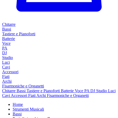
Chitarre
Bassi
Tastiere e Pianoforti
Batterie
Voce
PA
DJ
Studio
Luci
Cavi
Accessori
Fiati
Archi
Fisarmoniche e Organetti
Chitarre
Bassi
Tastiere e Pianoforti
Batterie
Voce
PA
DJ
Studio
Luci
Cavi
Accessori
Fiati
Archi
Fisarmoniche e Organetti
Home
Strumenti Musicali
Bassi