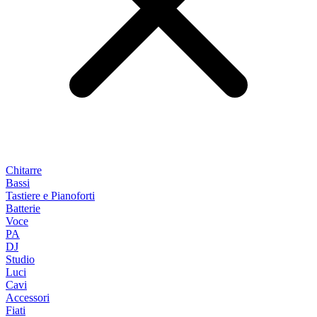
Chitarre
Bassi
Tastiere e Pianoforti
Batterie
Voce
PA
DJ
Studio
Luci
Cavi
Accessori
Fiati