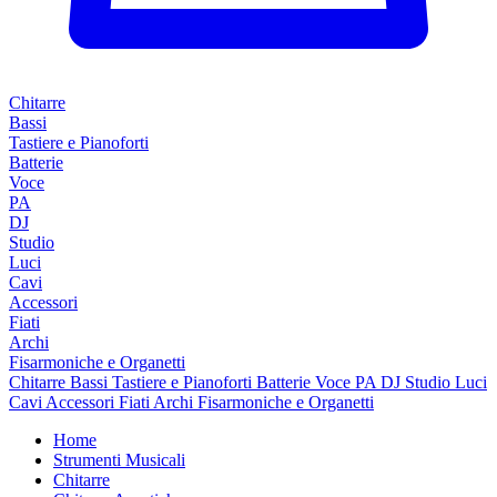
Chitarre
Bassi
Tastiere e Pianoforti
Batterie
Voce
PA
DJ
Studio
Luci
Cavi
Accessori
Fiati
Archi
Fisarmoniche e Organetti
Chitarre
Bassi
Tastiere e Pianoforti
Batterie
Voce
PA
DJ
Studio
Luci
Cavi
Accessori
Fiati
Archi
Fisarmoniche e Organetti
Home
Strumenti Musicali
Chitarre