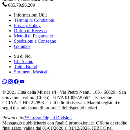
085.79.96.209
Informazioni Utili
Termini & Condizioni
Privacy Policy
Diritto di Recesso
Metodi di Pagamento
Spedizioni e Consegne
Garanzie
Su di Noi
Chi Siamo
Tutti i Brand
Strumenti Musicali
© 2021 Città della Musica srl - Via Pietro Nenni, 105 - 66020 - San
Giovanni Teatino (Chieti) - P.IVA 01309720694 - Iscrizione
CCIAA: CH022-2898 - Tutti i diritti riservati. Marchi registrati e
segni distintivi sono di proprietà dei rispettivi titolari.
Powered by
™ Lusso Digital Division
Messaggio pubblicitario con finalità promozionale. Offerta di credito
finalizzato, valida dal 01/01/2026 al 31/12/2026. IEBCC nel