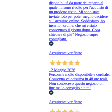
disponibilità da parte del reparto al
quale mi sono rivolto per l'acquisto di
un prodotto usato. Mi sono state
inviate foto per poter meglio decidere
sull'acquisto online. Soddisfatto, ho
inserito l'ordine, che mi è stato
consegnato il giorno dopo. Cosa
chiedere di più? Negozio super
consigliato.
Acquirente verificato
12 Maggio 2026
Personale molto disponibile e cordiale.
Consegna velocissima in 48 ore reali.
Non conoscevo questo negozio on-
line ma lo consiglio a tutti!
Acquirente verificato