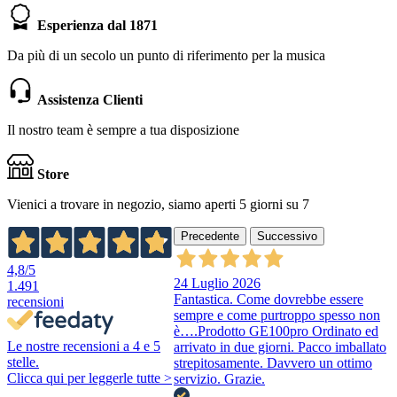
Esperienza dal 1871
Da più di un secolo un punto di riferimento per la musica
Assistenza Clienti
Il nostro team è sempre a tua disposizione
Store
Vienici a trovare in negozio, siamo aperti 5 giorni su 7
Precedente
Successivo
4,8
/5
24 Luglio 2026
1.491
Fantastica. Come dovrebbe essere
recensioni
sempre e come purtroppo spesso non
è….Prodotto GE100pro Ordinato ed
Le nostre recensioni a 4 e 5
arrivato in due giorni. Pacco imballato
stelle.
strepitosamente. Davvero un ottimo
Clicca qui per leggerle tutte >
servizio. Grazie.