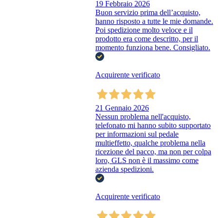
19 Febbraio 2026
Buon servizio prima dell’acquisto,
hanno risposto a tutte le mie domande.
Poi spedizione molto veloce e il
prodotto era come descritto, per il
momento funziona bene. Consigliato.
Acquirente verificato
21 Gennaio 2026
Nessun problema nell'acquisto,
telefonato mi hanno subito supportato
per informazioni sul pedale
multieffetto, qualche problema nella
ricezione del pacco, ma non per colpa
loro, GLS non è il massimo come
azienda spedizioni.
Acquirente verificato