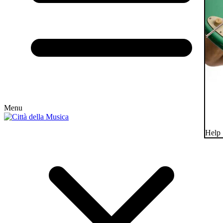
Menu
Help