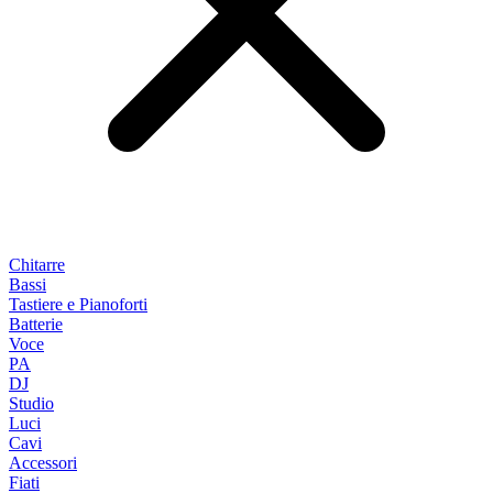
Chitarre
Bassi
Tastiere e Pianoforti
Batterie
Voce
PA
DJ
Studio
Luci
Cavi
Accessori
Fiati