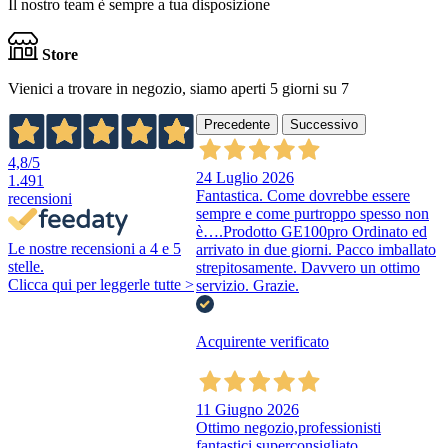
Il nostro team è sempre a tua disposizione
Store
Vienici a trovare in negozio, siamo aperti 5 giorni su 7
Precedente
Successivo
4,8
/5
24 Luglio 2026
1.491
Fantastica. Come dovrebbe essere
recensioni
sempre e come purtroppo spesso non
è….Prodotto GE100pro Ordinato ed
Le nostre recensioni a 4 e 5
arrivato in due giorni. Pacco imballato
stelle.
strepitosamente. Davvero un ottimo
Clicca qui per leggerle tutte >
servizio. Grazie.
Acquirente verificato
11 Giugno 2026
Ottimo negozio,professionisti
fantastici superconsigliato.