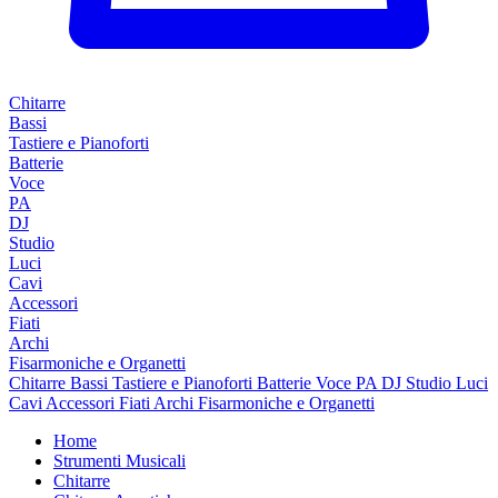
Chitarre
Bassi
Tastiere e Pianoforti
Batterie
Voce
PA
DJ
Studio
Luci
Cavi
Accessori
Fiati
Archi
Fisarmoniche e Organetti
Chitarre
Bassi
Tastiere e Pianoforti
Batterie
Voce
PA
DJ
Studio
Luci
Cavi
Accessori
Fiati
Archi
Fisarmoniche e Organetti
Home
Strumenti Musicali
Chitarre