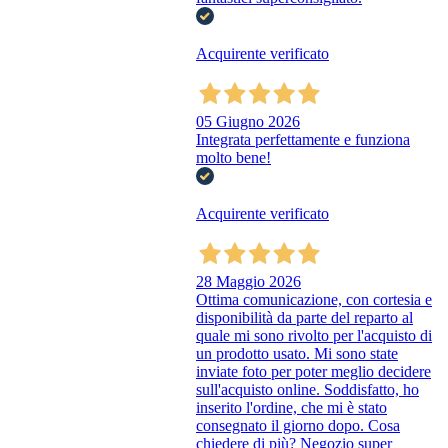
Acquirente verificato
05 Giugno 2026
Integrata perfettamente e funziona
molto bene!
Acquirente verificato
28 Maggio 2026
Ottima comunicazione, con cortesia e
disponibilità da parte del reparto al
quale mi sono rivolto per l'acquisto di
un prodotto usato. Mi sono state
inviate foto per poter meglio decidere
sull'acquisto online. Soddisfatto, ho
inserito l'ordine, che mi è stato
consegnato il giorno dopo. Cosa
chiedere di più? Negozio super