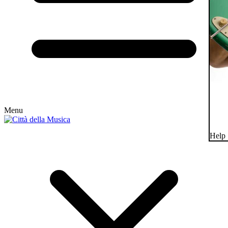
Menu
Help