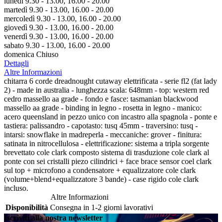
lunedì 9.30 - 13.00, 16.00 - 20.00
martedì 9.30 - 13.00, 16.00 - 20.00
mercoledì 9.30 - 13.00, 16.00 - 20.00
giovedì 9.30 - 13.00, 16.00 - 20.00
venerdì 9.30 - 13.00, 16.00 - 20.00
sabato 9.30 - 13.00, 16.00 - 20.00
domenica Chiuso
Dettagli
Altre Informazioni
chitarra 6 corde dreadnought cutaway elettrificata - serie fl2 (fat lady
2) - made in australia - lunghezza scala: 648mm - top: western red
cedro massello aa grade - fondo e fasce: tasmanian blackwood
massello aa grade - binding in legno - rosetta in legno - manico:
acero queensland in pezzo unico con incastro alla spagnola - ponte e
tastiera: palissandro - capotasto: tusq 45mm - traversino: tusq -
intarsi: snowflake in madreperla - meccaniche: grover - finitura:
satinata in nitrocellulosa - elettrificazione: sistema a tripla sorgente
brevettato cole clark composto sistema di trasduzione cole clark al
ponte con sei cristalli piezo cilindrici + face brace sensor coel clark
sul top + microfono a condensatore + equalizzatore cole clark
(volume+blend+equalizzatore 3 bande) - case rigido cole clark
incluso.
Altre Informazioni
Disponibilità
Consegna in 1-2 giorni lavorativi
Iscriviti alla nostra newsletter