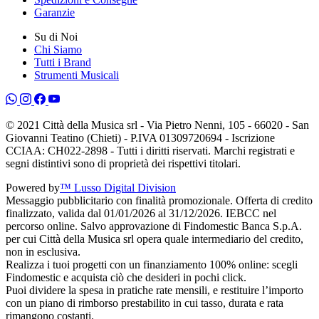
Garanzie
Su di Noi
Chi Siamo
Tutti i Brand
Strumenti Musicali
© 2021 Città della Musica srl - Via Pietro Nenni, 105 - 66020 - San
Giovanni Teatino (Chieti) - P.IVA 01309720694 - Iscrizione
CCIAA: CH022-2898 - Tutti i diritti riservati. Marchi registrati e
segni distintivi sono di proprietà dei rispettivi titolari.
Powered by
™ Lusso Digital Division
Messaggio pubblicitario con finalità promozionale. Offerta di credito
finalizzato, valida dal 01/01/2026 al 31/12/2026. IEBCC nel
percorso online. Salvo approvazione di Findomestic Banca S.p.A.
per cui Città della Musica srl opera quale intermediario del credito,
non in esclusiva.
Realizza i tuoi progetti con un finanziamento 100% online: scegli
Findomestic e acquista ciò che desideri in pochi click.
Puoi dividere la spesa in pratiche rate mensili, e restituire l’importo
con un piano di rimborso prestabilito in cui tasso, durata e rata
rimangono costanti.