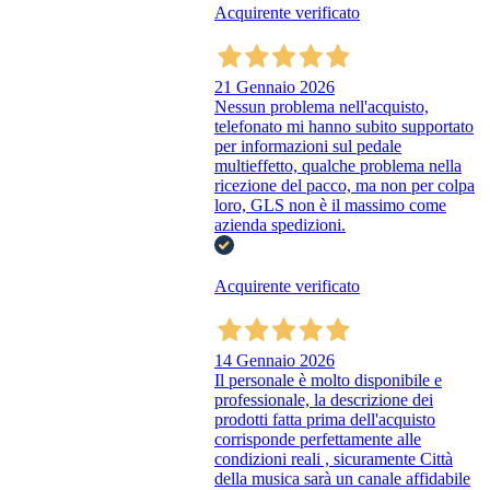
Acquirente verificato
21 Gennaio 2026
Nessun problema nell'acquisto,
telefonato mi hanno subito supportato
per informazioni sul pedale
multieffetto, qualche problema nella
ricezione del pacco, ma non per colpa
loro, GLS non è il massimo come
azienda spedizioni.
Acquirente verificato
14 Gennaio 2026
Il personale è molto disponibile e
professionale, la descrizione dei
prodotti fatta prima dell'acquisto
corrisponde perfettamente alle
condizioni reali , sicuramente Città
della musica sarà un canale affidabile