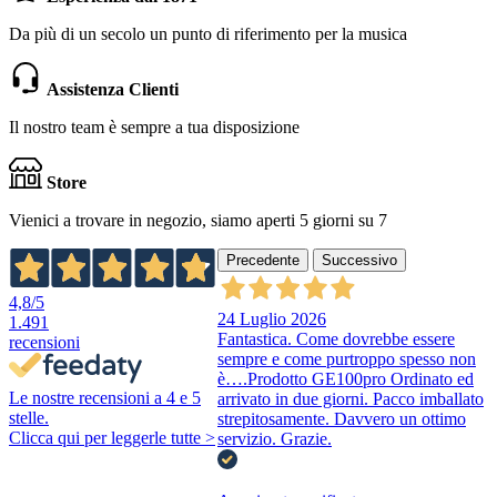
Da più di un secolo un punto di riferimento per la musica
Assistenza Clienti
Il nostro team è sempre a tua disposizione
Store
Vienici a trovare in negozio, siamo aperti 5 giorni su 7
Precedente
Successivo
4,8
/5
24 Luglio 2026
1.491
Fantastica. Come dovrebbe essere
recensioni
sempre e come purtroppo spesso non
è….Prodotto GE100pro Ordinato ed
Le nostre recensioni a 4 e 5
arrivato in due giorni. Pacco imballato
stelle.
strepitosamente. Davvero un ottimo
Clicca qui per leggerle tutte >
servizio. Grazie.