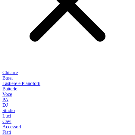
Chitarre
Bassi
Tastiere e Pianoforti
Batterie
Voce
PA
DJ
Studio
Luci
Cavi
Accessori
Fiati