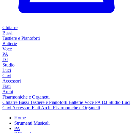
Chitarre
Bassi
Tastiere e Pianoforti
Batterie
Voce
PA
DJ
Studio
Luci
Cavi
Accessori
Fiati
Archi
Fisarmoniche e Organetti
Chitarre
Bassi
Tastiere e Pianoforti
Batterie
Voce
PA
DJ
Studio
Luci
Cavi
Accessori
Fiati
Archi
Fisarmoniche e Organetti
Home
Strumenti Musicali
PA