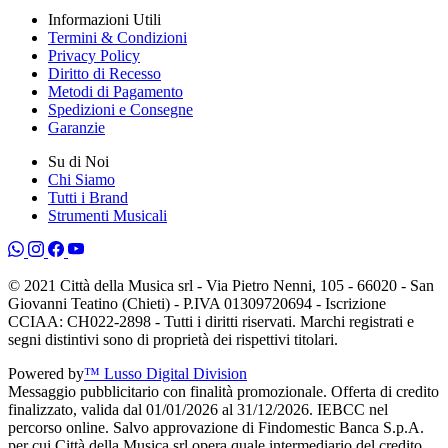
Informazioni Utili
Termini & Condizioni
Privacy Policy
Diritto di Recesso
Metodi di Pagamento
Spedizioni e Consegne
Garanzie
Su di Noi
Chi Siamo
Tutti i Brand
Strumenti Musicali
© 2021 Città della Musica srl - Via Pietro Nenni, 105 - 66020 - San
Giovanni Teatino (Chieti) - P.IVA 01309720694 - Iscrizione
CCIAA: CH022-2898 - Tutti i diritti riservati. Marchi registrati e
segni distintivi sono di proprietà dei rispettivi titolari.
Powered by
™ Lusso Digital Division
Messaggio pubblicitario con finalità promozionale. Offerta di credito
finalizzato, valida dal 01/01/2026 al 31/12/2026. IEBCC nel
percorso online. Salvo approvazione di Findomestic Banca S.p.A.
per cui Città della Musica srl opera quale intermediario del credito,