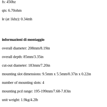
fs: 450hz
qts: 6.70ohm
le (at 1khz): 0.34mh
informazioni di montaggio
overall diameter: 208mm/8.19in
overall depth: 85mm/3.35in
cut-out diameter: 183mm/7.20in
mounting slot dimensions: 9.5mm x 5.5mm/0.37in x 0.22in
number of mounting slots: 4
mounting pcd range: 195-199mm/7.68-7.83in
unit weight: 1.9kg/4.2lb