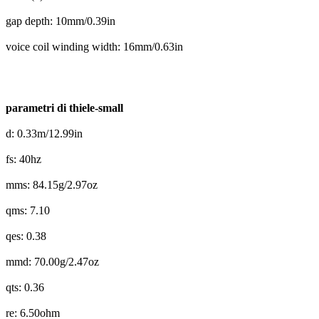
gap depth: 10mm/0.39in
voice coil winding width: 16mm/0.63in
parametri di thiele-small
d: 0.33m/12.99in
fs: 40hz
mms: 84.15g/2.97oz
qms: 7.10
qes: 0.38
mmd: 70.00g/2.47oz
qts: 0.36
re: 6.50ohm