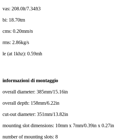
vas: 208.0lt/7.34ft3
bi: 18.70tm
cms: 0.20mm/n
rms: 2.86kg/s
le (at 1khz): 0.59mh
informazioni di montaggio
overall diameter: 385mm/15.16in
overall depth: 158mm/6.22in
cut-out diameter: 351mm/13.82in
mounting slot dimensions: 10mm x 7mm/0.39in x 0.27in
number of mounting slots: 8