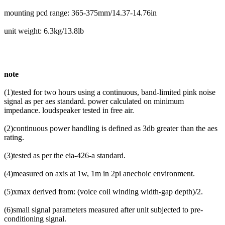
mounting pcd range: 365-375mm/14.37-14.76in
unit weight: 6.3kg/13.8lb
note
(1)tested for two hours using a continuous, band-limited pink noise
signal as per aes standard. power calculated on minimum
impedance. loudspeaker tested in free air.
(2)continuous power handling is defined as 3db greater than the aes
rating.
(3)tested as per the eia-426-a standard.
(4)measured on axis at 1w, 1m in 2pi anechoic environment.
(5)xmax derived from: (voice coil winding width-gap depth)/2.
(6)small signal parameters measured after unit subjected to pre-
conditioning signal.