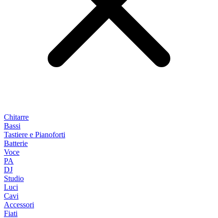
Chitarre
Bassi
Tastiere e Pianoforti
Batterie
Voce
PA
DJ
Studio
Luci
Cavi
Accessori
Fiati