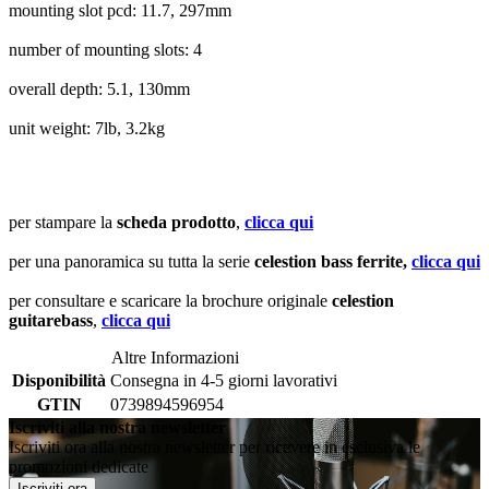
mounting slot pcd: 11.7, 297mm
number of mounting slots: 4
overall depth: 5.1, 130mm
unit weight: 7lb, 3.2kg
per stampare la
scheda prodotto
,
clicca qui
per una panoramica su tutta la serie
celestion bass ferrite,
clicca qui
per consultare e scaricare la brochure originale
celestion
guitarebass
,
clicca qui
Altre Informazioni
Disponibilità
Consegna in 4-5 giorni lavorativi
GTIN
0739894596954
Iscriviti alla nostra newsletter
Iscriviti ora alla nostra newsletter per ricevere in esclusiva le
promozioni dedicate
Iscriviti ora