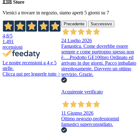
Store
Vienici a trovare in negozio, siamo aperti 5 giorni su 7
Precedente
Successivo
4,8
/5
24 Luglio 2026
1.491
Fantastica. Come dovrebbe essere
recensioni
sempre e come purtroppo spesso non
è….Prodotto GE100pro Ordinato ed
Le nostre recensioni a 4 e 5
arrivato in due giorni. Pacco imballato
stelle.
strepitosamente. Davvero un ottimo
Clicca qui per leggerle tutte >
servizio. Grazie.
Acquirente verificato
11 Giugno 2026
Ottimo negozio,professionisti
fantastici superconsigliato.