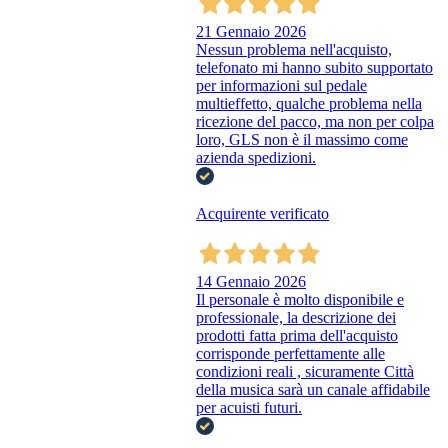
21 Gennaio 2026
Nessun problema nell'acquisto,
telefonato mi hanno subito supportato
per informazioni sul pedale
multieffetto, qualche problema nella
ricezione del pacco, ma non per colpa
loro, GLS non è il massimo come
azienda spedizioni.
Acquirente verificato
14 Gennaio 2026
Il personale è molto disponibile e
professionale, la descrizione dei
prodotti fatta prima dell'acquisto
corrisponde perfettamente alle
condizioni reali , sicuramente Città
della musica sarà un canale affidabile
per acuisti futuri.