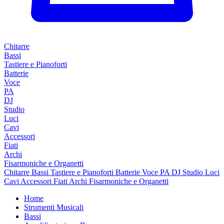
Chitarre
Bassi
Tastiere e Pianoforti
Batterie
Voce
PA
DJ
Studio
Luci
Cavi
Accessori
Fiati
Archi
Fisarmoniche e Organetti
Chitarre
Bassi
Tastiere e Pianoforti
Batterie
Voce
PA
DJ
Studio
Luci
Cavi
Accessori
Fiati
Archi
Fisarmoniche e Organetti
Home
Strumenti Musicali
Bassi