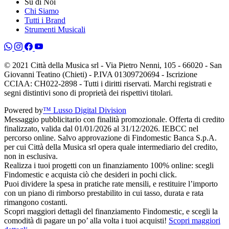
Su di Noi
Chi Siamo
Tutti i Brand
Strumenti Musicali
© 2021 Città della Musica srl - Via Pietro Nenni, 105 - 66020 - San
Giovanni Teatino (Chieti) - P.IVA 01309720694 - Iscrizione
CCIAA: CH022-2898 - Tutti i diritti riservati. Marchi registrati e
segni distintivi sono di proprietà dei rispettivi titolari.
Powered by
™ Lusso Digital Division
Messaggio pubblicitario con finalità promozionale. Offerta di credito
finalizzato, valida dal 01/01/2026 al 31/12/2026. IEBCC nel
percorso online. Salvo approvazione di Findomestic Banca S.p.A.
per cui Città della Musica srl opera quale intermediario del credito,
non in esclusiva.
Realizza i tuoi progetti con un finanziamento 100% online: scegli
Findomestic e acquista ciò che desideri in pochi click.
Puoi dividere la spesa in pratiche rate mensili, e restituire l’importo
con un piano di rimborso prestabilito in cui tasso, durata e rata
rimangono costanti.
Scopri maggiori dettagli del finanziamento Findomestic, e scegli la
comodità di pagare un po’ alla volta i tuoi acquisti!
Scopri maggiori