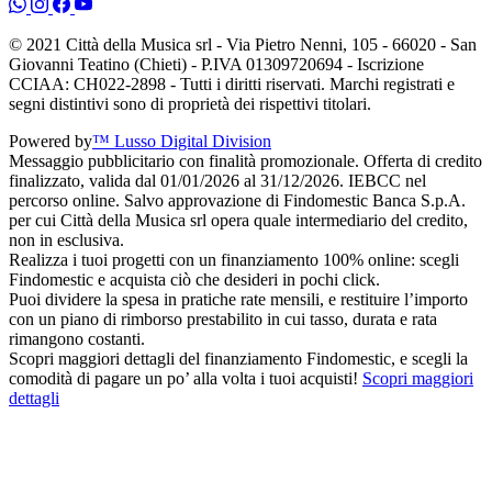
© 2021 Città della Musica srl - Via Pietro Nenni, 105 - 66020 - San
Giovanni Teatino (Chieti) - P.IVA 01309720694 - Iscrizione
CCIAA: CH022-2898 - Tutti i diritti riservati. Marchi registrati e
segni distintivi sono di proprietà dei rispettivi titolari.
Powered by
™ Lusso Digital Division
Messaggio pubblicitario con finalità promozionale. Offerta di credito
finalizzato, valida dal 01/01/2026 al 31/12/2026. IEBCC nel
percorso online. Salvo approvazione di Findomestic Banca S.p.A.
per cui Città della Musica srl opera quale intermediario del credito,
non in esclusiva.
Realizza i tuoi progetti con un finanziamento 100% online: scegli
Findomestic e acquista ciò che desideri in pochi click.
Puoi dividere la spesa in pratiche rate mensili, e restituire l’importo
con un piano di rimborso prestabilito in cui tasso, durata e rata
rimangono costanti.
Scopri maggiori dettagli del finanziamento Findomestic, e scegli la
comodità di pagare un po’ alla volta i tuoi acquisti!
Scopri maggiori
dettagli