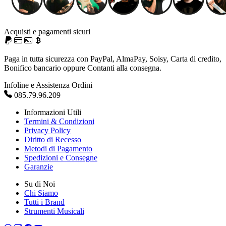
Acquisti e pagamenti sicuri
Paga in tutta sicurezza con PayPal, AlmaPay, Soisy, Carta di credito,
Bonifico bancario oppure Contanti alla consegna.
Infoline e Assistenza Ordini
085.79.96.209
Informazioni Utili
Termini & Condizioni
Privacy Policy
Diritto di Recesso
Metodi di Pagamento
Spedizioni e Consegne
Garanzie
Su di Noi
Chi Siamo
Tutti i Brand
Strumenti Musicali