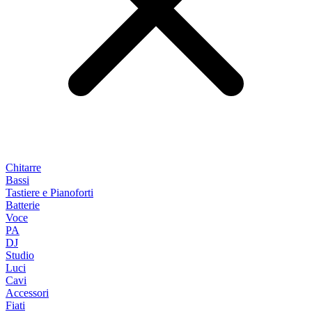
Chitarre
Bassi
Tastiere e Pianoforti
Batterie
Voce
PA
DJ
Studio
Luci
Cavi
Accessori
Fiati