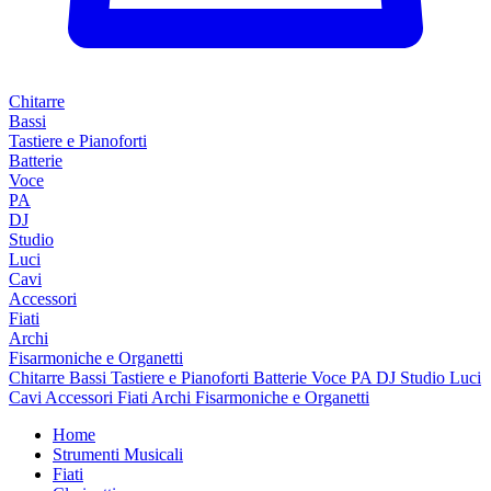
Chitarre
Bassi
Tastiere e Pianoforti
Batterie
Voce
PA
DJ
Studio
Luci
Cavi
Accessori
Fiati
Archi
Fisarmoniche e Organetti
Chitarre
Bassi
Tastiere e Pianoforti
Batterie
Voce
PA
DJ
Studio
Luci
Cavi
Accessori
Fiati
Archi
Fisarmoniche e Organetti
Home
Strumenti Musicali
Fiati