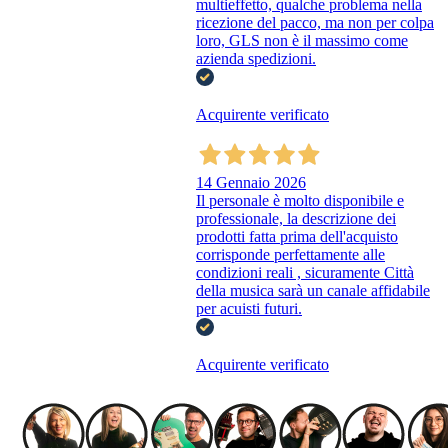
multieffetto, qualche problema nella
ricezione del pacco, ma non per colpa
loro, GLS non è il massimo come
azienda spedizioni.
Acquirente verificato
14 Gennaio 2026
Il personale è molto disponibile e
professionale, la descrizione dei
prodotti fatta prima dell'acquisto
corrisponde perfettamente alle
condizioni reali , sicuramente Città
della musica sarà un canale affidabile
per acuisti futuri.
Acquirente verificato