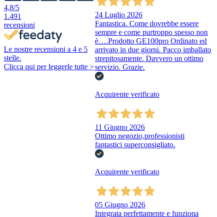
4,8
/5
24 Luglio 2026
1.491
Fantastica. Come dovrebbe essere
recensioni
sempre e come purtroppo spesso non
è….Prodotto GE100pro Ordinato ed
Le nostre recensioni a 4 e 5
arrivato in due giorni. Pacco imballato
stelle.
strepitosamente. Davvero un ottimo
Clicca qui per leggerle tutte >
servizio. Grazie.
Acquirente verificato
11 Giugno 2026
Ottimo negozio,professionisti
fantastici superconsigliato.
Acquirente verificato
05 Giugno 2026
Integrata perfettamente e funziona