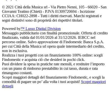
© 2021 Città della Musica srl - Via Pietro Nenni, 105 - 66020 - San
Giovanni Teatino (Chieti) - P.IVA 01309720694 - Iscrizione
CCIAA: CH022-2898 - Tutti i diritti riservati. Marchi registrati e
segni distintivi sono di proprietà dei rispettivi titolari.
Powered by
™ Lusso Digital Division
Messaggio pubblicitario con finalità promozionale. Offerta di credito
finalizzato, valida dal 01/01/2026 al 31/12/2026. IEBCC nel
percorso online. Salvo approvazione di Findomestic Banca S.p.A.
per cui Città della Musica srl opera quale intermediario del credito,
non in esclusiva.
Realizza i tuoi progetti con un finanziamento 100% online: scegli
Findomestic e acquista ciò che desideri in pochi click.
Puoi dividere la spesa in pratiche rate mensili, e restituire l’importo
con un piano di rimborso prestabilito in cui tasso, durata e rata
rimangono costanti.
Scopri maggiori dettagli del finanziamento Findomestic, e scegli la
comodità di pagare un po’ alla volta i tuoi acquisti!
Scopri maggiori
dettagli