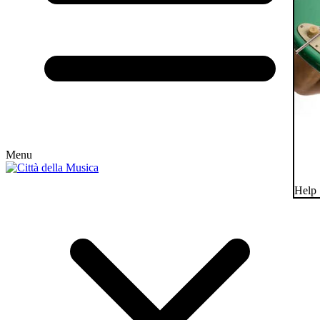
Menu
Help