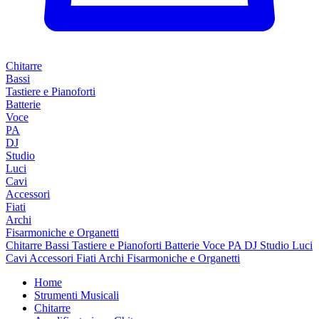
Chitarre
Bassi
Tastiere e Pianoforti
Batterie
Voce
PA
DJ
Studio
Luci
Cavi
Accessori
Fiati
Archi
Fisarmoniche e Organetti
Chitarre
Bassi
Tastiere e Pianoforti
Batterie
Voce
PA
DJ
Studio
Luci
Cavi
Accessori
Fiati
Archi
Fisarmoniche e Organetti
Home
Strumenti Musicali
Chitarre