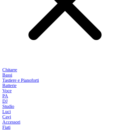
Chitarre
Bassi
Tastiere e Pianoforti
Batterie
Voce
PA
DJ
Studio
Luci
Cavi
Accessori
Fiati