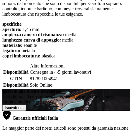
sonora. dal momento che sono disponibili per sassofoni soprano,
contralto, tenore e baritono, con meyer troverai sicuramente
limboccatura che rispecchia le tue esigenze.
specifiche
apertura:
1,45 mm
ampiezza camera di risonanza:
media
lunghezza curva di appoggio:
media
materiale:
ebanite
legatura:
metallo
copri imboccatura:
plastica
Altre Informazioni
Disponibilità
Consegna in 4-5 giorni lavorativi
GTIN
812821004941
Disponibilità
Solo Online
Iscriviti alla nostra newsletter
Iscriviti ora alla nostra newsletter per ricevere in esclusiva le
promozioni dedicate
Iscriviti ora
Garanzie ufficiali Italia
La maggior parte dei nostri articoli sono protetti da garanzia nazione