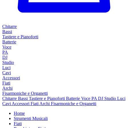
Chitarre
Bassi
Tastiere e Pianoforti
Batterie
Voce
PA
DJ
Studio
Luci
Cavi
Accessori
Fiati
Archi
Fisarmoniche e Organetti
Chitarre
Bassi
Tastiere e Pianoforti
Batterie
Voce
PA
DJ
Studio
Luci
Cavi
Accessori
Fiati
Archi
Fisarmoniche e Organetti
Home
Strumenti Musicali
Fiati