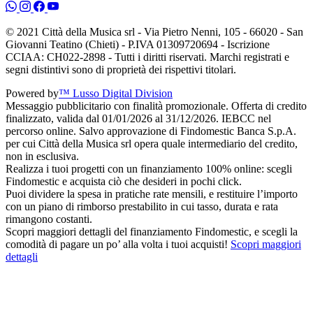
© 2021 Città della Musica srl - Via Pietro Nenni, 105 - 66020 - San
Giovanni Teatino (Chieti) - P.IVA 01309720694 - Iscrizione
CCIAA: CH022-2898 - Tutti i diritti riservati. Marchi registrati e
segni distintivi sono di proprietà dei rispettivi titolari.
Powered by
™ Lusso Digital Division
Messaggio pubblicitario con finalità promozionale. Offerta di credito
finalizzato, valida dal 01/01/2026 al 31/12/2026. IEBCC nel
percorso online. Salvo approvazione di Findomestic Banca S.p.A.
per cui Città della Musica srl opera quale intermediario del credito,
non in esclusiva.
Realizza i tuoi progetti con un finanziamento 100% online: scegli
Findomestic e acquista ciò che desideri in pochi click.
Puoi dividere la spesa in pratiche rate mensili, e restituire l’importo
con un piano di rimborso prestabilito in cui tasso, durata e rata
rimangono costanti.
Scopri maggiori dettagli del finanziamento Findomestic, e scegli la
comodità di pagare un po’ alla volta i tuoi acquisti!
Scopri maggiori
dettagli