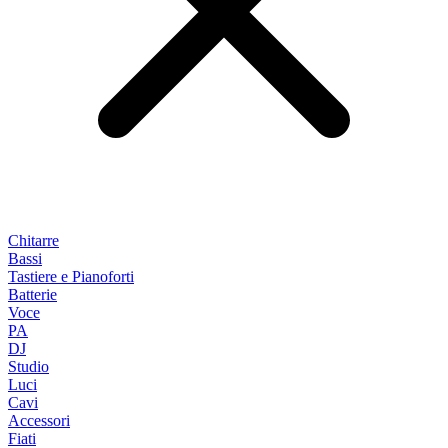
Chitarre
Bassi
Tastiere e Pianoforti
Batterie
Voce
PA
DJ
Studio
Luci
Cavi
Accessori
Fiati