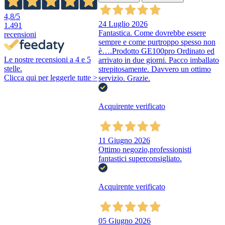
4,8
/5
24 Luglio 2026
1.491
Fantastica. Come dovrebbe essere
recensioni
sempre e come purtroppo spesso non
è….Prodotto GE100pro Ordinato ed
Le nostre recensioni a 4 e 5
arrivato in due giorni. Pacco imballato
stelle.
strepitosamente. Davvero un ottimo
Clicca qui per leggerle tutte >
servizio. Grazie.
Acquirente verificato
11 Giugno 2026
Ottimo negozio,professionisti
fantastici superconsigliato.
Acquirente verificato
05 Giugno 2026