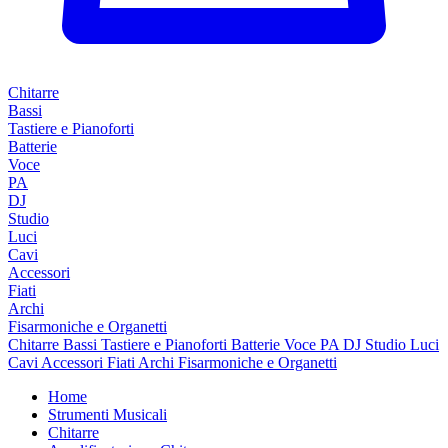
Chitarre
Bassi
Tastiere e Pianoforti
Batterie
Voce
PA
DJ
Studio
Luci
Cavi
Accessori
Fiati
Archi
Fisarmoniche e Organetti
Chitarre
Bassi
Tastiere e Pianoforti
Batterie
Voce
PA
DJ
Studio
Luci
Cavi
Accessori
Fiati
Archi
Fisarmoniche e Organetti
Home
Strumenti Musicali
Chitarre