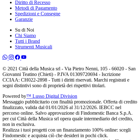
Diritto di Recesso
Metodi di Pagamento
Spedizioni e Consegne
Garanzie
Su di Noi
Chi Siamo
Tutti i Brand
Strumenti Musicali
© 2021 Città della Musica srl - Via Pietro Nenni, 105 - 66020 - San
Giovanni Teatino (Chieti) - P.IVA 01309720694 - Iscrizione
CCIAA: CH022-2898 - Tutti i diritti riservati. Marchi registrati e
segni distintivi sono di proprietà dei rispettivi titolari.
Powered by
™ Lusso Digital Division
Messaggio pubblicitario con finalità promozionale. Offerta di credito
finalizzato, valida dal 01/01/2026 al 31/12/2026. IEBCC nel
percorso online. Salvo approvazione di Findomestic Banca S.p.A.
per cui Città della Musica srl opera quale intermediario del credito,
non in esclusiva.
Realizza i tuoi progetti con un finanziamento 100% online: scegli
Findomestic e acquista ciò che desideri in pochi click.