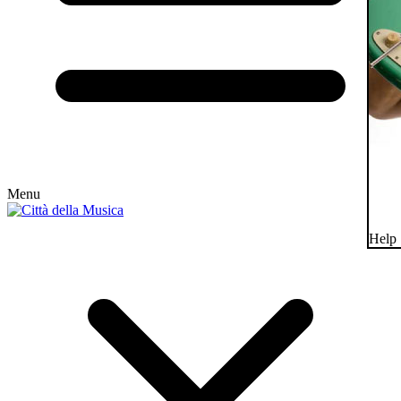
Menu
Help