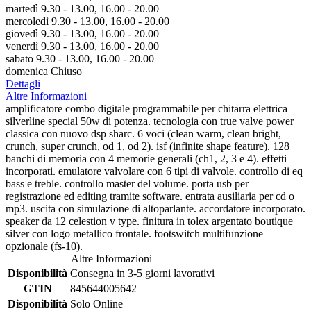
martedì 9.30 - 13.00, 16.00 - 20.00
mercoledì 9.30 - 13.00, 16.00 - 20.00
giovedì 9.30 - 13.00, 16.00 - 20.00
venerdì 9.30 - 13.00, 16.00 - 20.00
sabato 9.30 - 13.00, 16.00 - 20.00
domenica Chiuso
Dettagli
Altre Informazioni
amplificatore combo digitale programmabile per chitarra elettrica
silverline special 50w di potenza. tecnologia con true valve power
classica con nuovo dsp sharc. 6 voci (clean warm, clean bright,
crunch, super crunch, od 1, od 2). isf (infinite shape feature). 128
banchi di memoria con 4 memorie generali (ch1, 2, 3 e 4). effetti
incorporati. emulatore valvolare con 6 tipi di valvole. controllo di eq
bass e treble. controllo master del volume. porta usb per
registrazione ed editing tramite software. entrata ausiliaria per cd o
mp3. uscita con simulazione di altoparlante. accordatore incorporato.
speaker da 12 celestion v type. finitura in tolex argentato boutique
silver con logo metallico frontale. footswitch multifunzione
opzionale (fs-10).
Altre Informazioni
Disponibilità
Consegna in 3-5 giorni lavorativi
GTIN
845644005642
Disponibilità
Solo Online