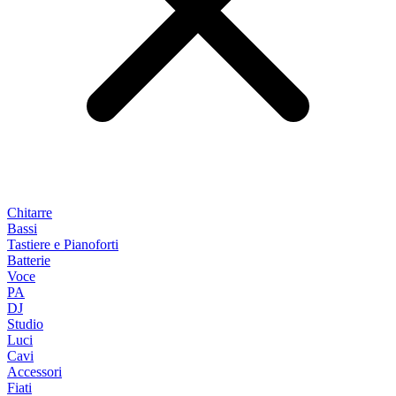
Chitarre
Bassi
Tastiere e Pianoforti
Batterie
Voce
PA
DJ
Studio
Luci
Cavi
Accessori
Fiati