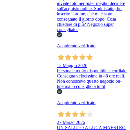
inviate foto per poter meglio decidere
sull'acquisto online. Soddisfatto, ho
inserito l'ordine, che mi è stato
consegnato il giorno dopo. Cosa
chiedere di più? Negozio super
consigliato.
Acquirente verificato
12 Maggio 2026
Personale molto disponibile e cordiale.
Consegna velocissima in 48 ore reali.
Non conoscevo questo negozio on-
line ma lo consiglio a tutti!
Acquirente verificato
27 Marzo 2026
UN SALUTO A LUCA MAESTRO