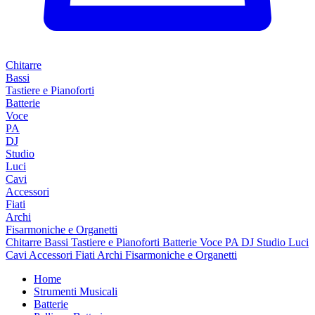
Chitarre
Bassi
Tastiere e Pianoforti
Batterie
Voce
PA
DJ
Studio
Luci
Cavi
Accessori
Fiati
Archi
Fisarmoniche e Organetti
Chitarre
Bassi
Tastiere e Pianoforti
Batterie
Voce
PA
DJ
Studio
Luci
Cavi
Accessori
Fiati
Archi
Fisarmoniche e Organetti
Home
Strumenti Musicali
Batterie