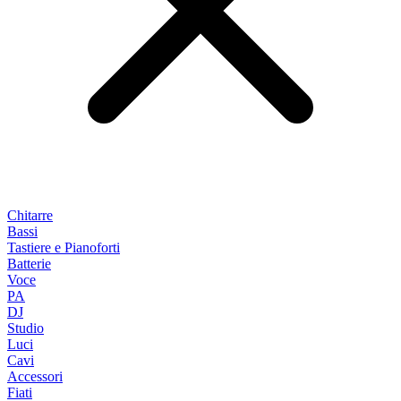
Chitarre
Bassi
Tastiere e Pianoforti
Batterie
Voce
PA
DJ
Studio
Luci
Cavi
Accessori
Fiati