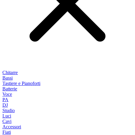
Chitarre
Bassi
Tastiere e Pianoforti
Batterie
Voce
PA
DJ
Studio
Luci
Cavi
Accessori
Fiati