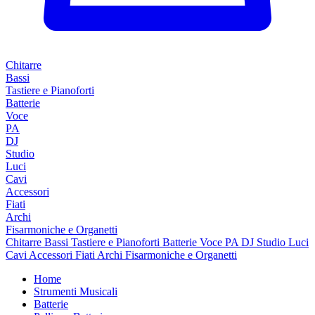
Chitarre
Bassi
Tastiere e Pianoforti
Batterie
Voce
PA
DJ
Studio
Luci
Cavi
Accessori
Fiati
Archi
Fisarmoniche e Organetti
Chitarre
Bassi
Tastiere e Pianoforti
Batterie
Voce
PA
DJ
Studio
Luci
Cavi
Accessori
Fiati
Archi
Fisarmoniche e Organetti
Home
Strumenti Musicali
Batterie