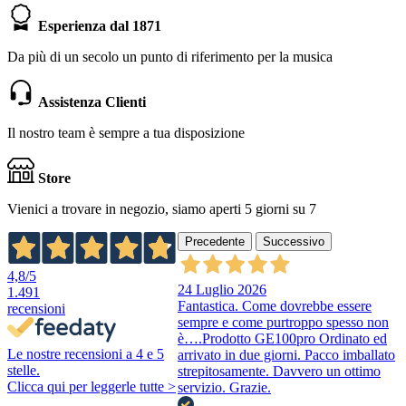
Esperienza dal 1871
Da più di un secolo un punto di riferimento per la musica
Assistenza Clienti
Il nostro team è sempre a tua disposizione
Store
Vienici a trovare in negozio, siamo aperti 5 giorni su 7
Precedente
Successivo
4,8
/5
24 Luglio 2026
1.491
Fantastica. Come dovrebbe essere
recensioni
sempre e come purtroppo spesso non
è….Prodotto GE100pro Ordinato ed
Le nostre recensioni a 4 e 5
arrivato in due giorni. Pacco imballato
stelle.
strepitosamente. Davvero un ottimo
Clicca qui per leggerle tutte >
servizio. Grazie.