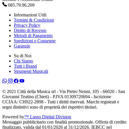
085.79.96.209
Informazioni Utili
Termini & Condizioni
Privacy Policy
Diritto di Recesso
Metodi di Pagamento
Spedizioni e Consegne
Garanzie
Su di Noi
Chi Siamo
Tutti i Brand
Strumenti Musicali
© 2021 Città della Musica srl - Via Pietro Nenni, 105 - 66020 - San
Giovanni Teatino (Chieti) - P.IVA 01309720694 - Iscrizione
CCIAA: CH022-2898 - Tutti i diritti riservati. Marchi registrati e
segni distintivi sono di proprietà dei rispettivi titolari.
Powered by
™ Lusso Digital Division
Messaggio pubblicitario con finalità promozionale. Offerta di credito
finalizzato, valida dal 01/01/2026 al 31/12/2026. IEBCC nel