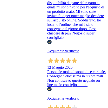
disponibilità da parte del reparto al
quale mi sono rivolto per l'acquisto di
un prodotto usato. Mi sono state
inviate foto per poter meglio decidere
sull'acquisto online. Soddisfatto, ho
inserito l'ordine, che mi è stato
consegnato il giorno dopo. Cosa
chiedere di più? Negozio super
consigliato.
Acquirente verificato
12 Maggio 2026
Personale molto disponibile e cordiale.
Consegna velocissima in 48 ore reali.
Non conoscevo questo negozio on-
line ma lo consiglio a tutti!
Acquirente verificato