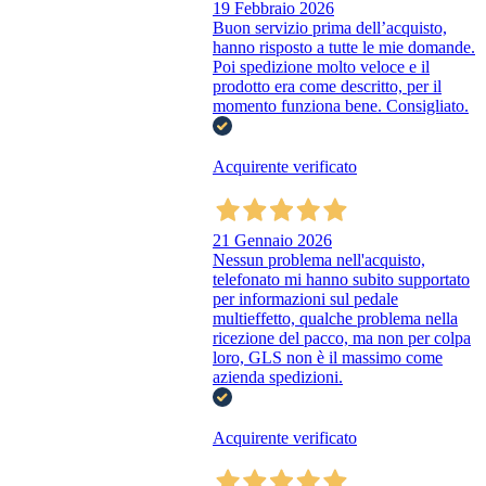
19 Febbraio 2026
Buon servizio prima dell’acquisto,
hanno risposto a tutte le mie domande.
Poi spedizione molto veloce e il
prodotto era come descritto, per il
momento funziona bene. Consigliato.
Acquirente verificato
21 Gennaio 2026
Nessun problema nell'acquisto,
telefonato mi hanno subito supportato
per informazioni sul pedale
multieffetto, qualche problema nella
ricezione del pacco, ma non per colpa
loro, GLS non è il massimo come
azienda spedizioni.
Acquirente verificato