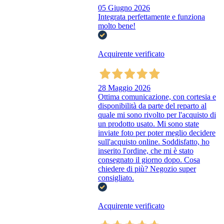
05 Giugno 2026
Integrata perfettamente e funziona
molto bene!
Acquirente verificato
28 Maggio 2026
Ottima comunicazione, con cortesia e
disponibilità da parte del reparto al
quale mi sono rivolto per l'acquisto di
un prodotto usato. Mi sono state
inviate foto per poter meglio decidere
sull'acquisto online. Soddisfatto, ho
inserito l'ordine, che mi è stato
consegnato il giorno dopo. Cosa
chiedere di più? Negozio super
consigliato.
Acquirente verificato