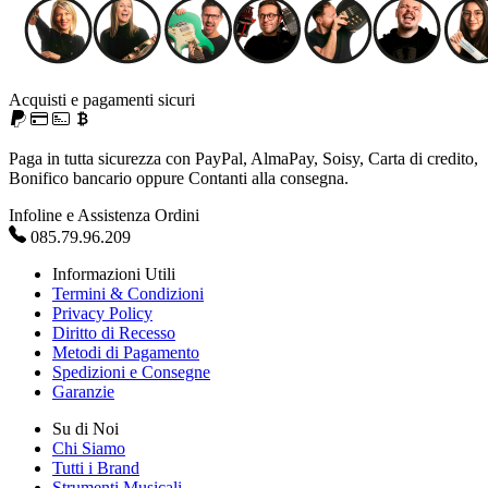
Acquisti e pagamenti sicuri
Paga in tutta sicurezza con PayPal, AlmaPay, Soisy, Carta di credito,
Bonifico bancario oppure Contanti alla consegna.
Infoline e Assistenza Ordini
085.79.96.209
Informazioni Utili
Termini & Condizioni
Privacy Policy
Diritto di Recesso
Metodi di Pagamento
Spedizioni e Consegne
Garanzie
Su di Noi
Chi Siamo
Tutti i Brand
Strumenti Musicali