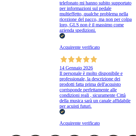
telefonato mi hanno subito supportato
per informazioni sul pedale
multieffetto, qualche problema nella
ricezione del pacco, ma non per colpa
loro, GLS non è il massimo come
azienda spedizioni.
Acquirente verificato
14 Gennaio 2026
Il personale è molto disponibile e
professionale, la descrizione dei
prodotti fatta prima dell'acquisto
corrisponde perfettamente alle
condizioni reali , sicuramente Città
della musica sarà un canale affidabile
per acuisti futuri.
Acquirente verificato