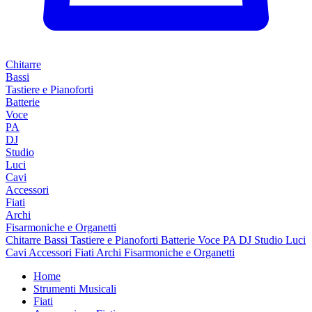
Chitarre
Bassi
Tastiere e Pianoforti
Batterie
Voce
PA
DJ
Studio
Luci
Cavi
Accessori
Fiati
Archi
Fisarmoniche e Organetti
Chitarre
Bassi
Tastiere e Pianoforti
Batterie
Voce
PA
DJ
Studio
Luci
Cavi
Accessori
Fiati
Archi
Fisarmoniche e Organetti
Home
Strumenti Musicali
Fiati