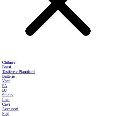
Chitarre
Bassi
Tastiere e Pianoforti
Batterie
Voce
PA
DJ
Studio
Luci
Cavi
Accessori
Fiati