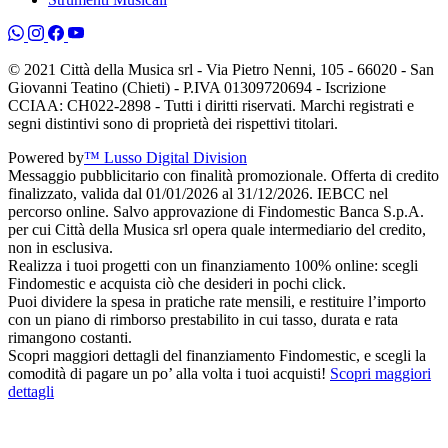
© 2021 Città della Musica srl - Via Pietro Nenni, 105 - 66020 - San
Giovanni Teatino (Chieti) - P.IVA 01309720694 - Iscrizione
CCIAA: CH022-2898 - Tutti i diritti riservati. Marchi registrati e
segni distintivi sono di proprietà dei rispettivi titolari.
Powered by
™ Lusso Digital Division
Messaggio pubblicitario con finalità promozionale. Offerta di credito
finalizzato, valida dal 01/01/2026 al 31/12/2026. IEBCC nel
percorso online. Salvo approvazione di Findomestic Banca S.p.A.
per cui Città della Musica srl opera quale intermediario del credito,
non in esclusiva.
Realizza i tuoi progetti con un finanziamento 100% online: scegli
Findomestic e acquista ciò che desideri in pochi click.
Puoi dividere la spesa in pratiche rate mensili, e restituire l’importo
con un piano di rimborso prestabilito in cui tasso, durata e rata
rimangono costanti.
Scopri maggiori dettagli del finanziamento Findomestic, e scegli la
comodità di pagare un po’ alla volta i tuoi acquisti!
Scopri maggiori
dettagli