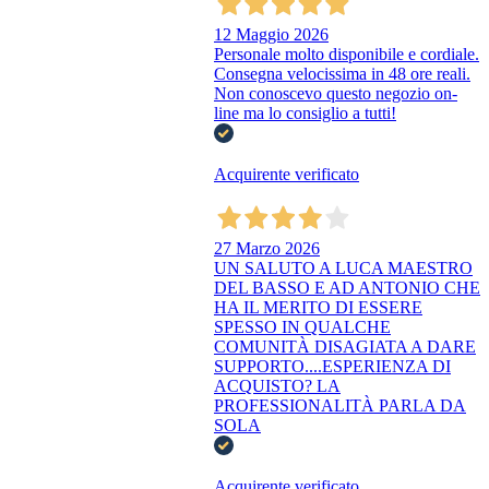
12 Maggio 2026
Personale molto disponibile e cordiale.
Consegna velocissima in 48 ore reali.
Non conoscevo questo negozio on-
line ma lo consiglio a tutti!
Acquirente verificato
27 Marzo 2026
UN SALUTO A LUCA MAESTRO
DEL BASSO E AD ANTONIO CHE
HA IL MERITO DI ESSERE
SPESSO IN QUALCHE
COMUNITÀ DISAGIATA A DARE
SUPPORTO....ESPERIENZA DI
ACQUISTO? LA
PROFESSIONALITÀ PARLA DA
SOLA
Acquirente verificato