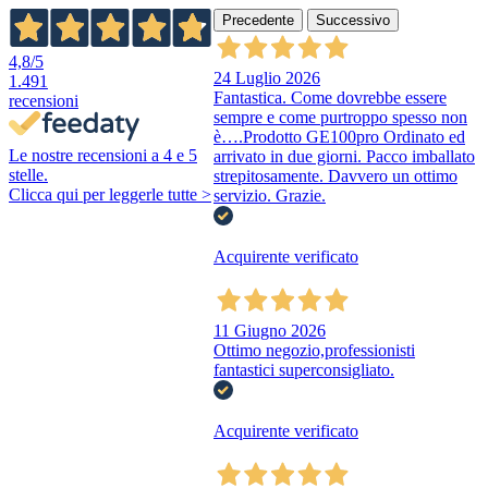
Precedente
Successivo
4,8
/5
24 Luglio 2026
1.491
Fantastica. Come dovrebbe essere
recensioni
sempre e come purtroppo spesso non
è….Prodotto GE100pro Ordinato ed
Le nostre recensioni a 4 e 5
arrivato in due giorni. Pacco imballato
stelle.
strepitosamente. Davvero un ottimo
Clicca qui per leggerle tutte >
servizio. Grazie.
Acquirente verificato
11 Giugno 2026
Ottimo negozio,professionisti
fantastici superconsigliato.
Acquirente verificato