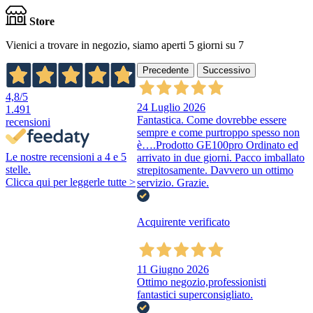
Store
Vienici a trovare in negozio, siamo aperti 5 giorni su 7
Precedente
Successivo
4,8
/5
24 Luglio 2026
1.491
Fantastica. Come dovrebbe essere
recensioni
sempre e come purtroppo spesso non
è….Prodotto GE100pro Ordinato ed
Le nostre recensioni a 4 e 5
arrivato in due giorni. Pacco imballato
stelle.
strepitosamente. Davvero un ottimo
Clicca qui per leggerle tutte >
servizio. Grazie.
Acquirente verificato
11 Giugno 2026
Ottimo negozio,professionisti
fantastici superconsigliato.