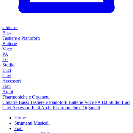
Chitarre
Bassi
Tastiere e Pianoforti
Batterie
Voce
PA
DJ
Studio
Luci
Cavi
Accessori
Fiati
Archi
Fisarmoniche e Organetti
Chitarre
Bassi
Tastiere e Pianoforti
Batterie
Voce
PA
DJ
Studio
Luci
Cavi
Accessori
Fiati
Archi
Fisarmoniche e Organetti
Home
Strumenti Musicali
Fiati