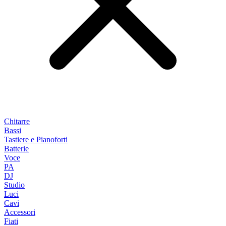
Chitarre
Bassi
Tastiere e Pianoforti
Batterie
Voce
PA
DJ
Studio
Luci
Cavi
Accessori
Fiati