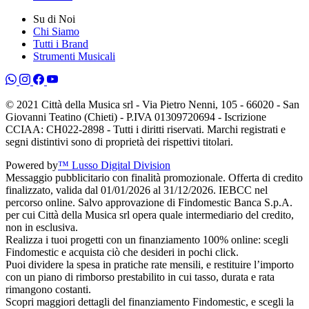
Su di Noi
Chi Siamo
Tutti i Brand
Strumenti Musicali
© 2021 Città della Musica srl - Via Pietro Nenni, 105 - 66020 - San
Giovanni Teatino (Chieti) - P.IVA 01309720694 - Iscrizione
CCIAA: CH022-2898 - Tutti i diritti riservati. Marchi registrati e
segni distintivi sono di proprietà dei rispettivi titolari.
Powered by
™ Lusso Digital Division
Messaggio pubblicitario con finalità promozionale. Offerta di credito
finalizzato, valida dal 01/01/2026 al 31/12/2026. IEBCC nel
percorso online. Salvo approvazione di Findomestic Banca S.p.A.
per cui Città della Musica srl opera quale intermediario del credito,
non in esclusiva.
Realizza i tuoi progetti con un finanziamento 100% online: scegli
Findomestic e acquista ciò che desideri in pochi click.
Puoi dividere la spesa in pratiche rate mensili, e restituire l’importo
con un piano di rimborso prestabilito in cui tasso, durata e rata
rimangono costanti.
Scopri maggiori dettagli del finanziamento Findomestic, e scegli la