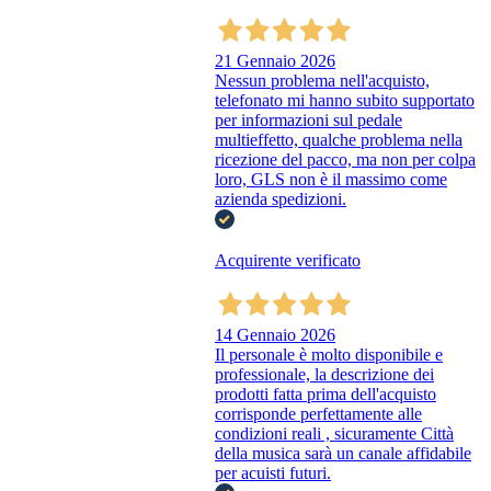
21 Gennaio 2026
Nessun problema nell'acquisto,
telefonato mi hanno subito supportato
per informazioni sul pedale
multieffetto, qualche problema nella
ricezione del pacco, ma non per colpa
loro, GLS non è il massimo come
azienda spedizioni.
Acquirente verificato
14 Gennaio 2026
Il personale è molto disponibile e
professionale, la descrizione dei
prodotti fatta prima dell'acquisto
corrisponde perfettamente alle
condizioni reali , sicuramente Città
della musica sarà un canale affidabile
per acuisti futuri.