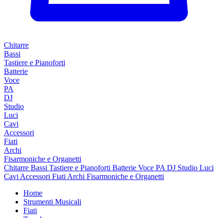
Chitarre
Bassi
Tastiere e Pianoforti
Batterie
Voce
PA
DJ
Studio
Luci
Cavi
Accessori
Fiati
Archi
Fisarmoniche e Organetti
Chitarre
Bassi
Tastiere e Pianoforti
Batterie
Voce
PA
DJ
Studio
Luci
Cavi
Accessori
Fiati
Archi
Fisarmoniche e Organetti
Home
Strumenti Musicali
Fiati