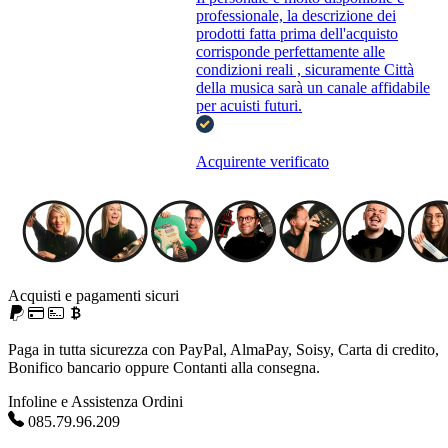
professionale, la descrizione dei
prodotti fatta prima dell'acquisto
corrisponde perfettamente alle
condizioni reali , sicuramente Città
della musica sarà un canale affidabile
per acuisti futuri.
Acquirente verificato
Acquisti e pagamenti sicuri
Paga in tutta sicurezza con PayPal, AlmaPay, Soisy, Carta di credito,
Bonifico bancario oppure Contanti alla consegna.
Infoline e Assistenza Ordini
085.79.96.209