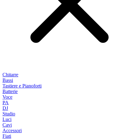
Chitarre
Bassi
Tastiere e Pianoforti
Batterie
Voce
PA
DJ
Studio
Luci
Cavi
Accessori
Fiati