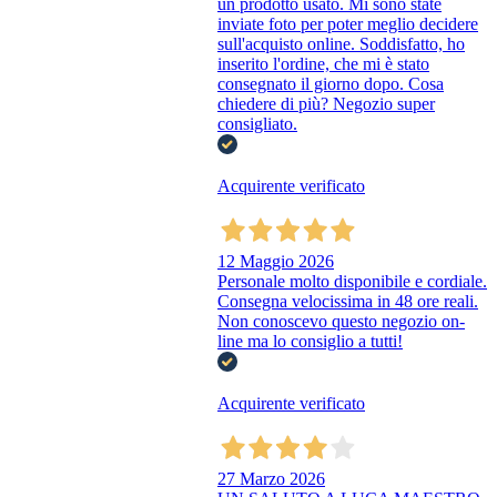
un prodotto usato. Mi sono state
inviate foto per poter meglio decidere
sull'acquisto online. Soddisfatto, ho
inserito l'ordine, che mi è stato
consegnato il giorno dopo. Cosa
chiedere di più? Negozio super
consigliato.
Acquirente verificato
12 Maggio 2026
Personale molto disponibile e cordiale.
Consegna velocissima in 48 ore reali.
Non conoscevo questo negozio on-
line ma lo consiglio a tutti!
Acquirente verificato
27 Marzo 2026