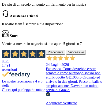
Da più di un secolo un punto di riferimento per la musica
Assistenza Clienti
Il nostro team è sempre a tua disposizione
Store
Vienici a trovare in negozio, siamo aperti 5 giorni su 7
Precedente
Successivo
4,8
/5
24 Luglio 2026
1.491
Fantastica. Come dovrebbe essere
recensioni
sempre e come purtroppo spesso non
è….Prodotto GE100pro Ordinato ed
Le nostre recensioni a 4 e 5
arrivato in due giorni. Pacco imballato
stelle.
strepitosamente. Davvero un ottimo
Clicca qui per leggerle tutte >
servizio. Grazie.
Acquirente verificato