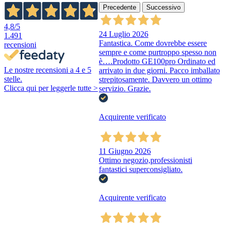
Precedente
Successivo
4,8
/5
24 Luglio 2026
1.491
Fantastica. Come dovrebbe essere
recensioni
sempre e come purtroppo spesso non
è….Prodotto GE100pro Ordinato ed
Le nostre recensioni a 4 e 5
arrivato in due giorni. Pacco imballato
stelle.
strepitosamente. Davvero un ottimo
Clicca qui per leggerle tutte >
servizio. Grazie.
Acquirente verificato
11 Giugno 2026
Ottimo negozio,professionisti
fantastici superconsigliato.
Acquirente verificato