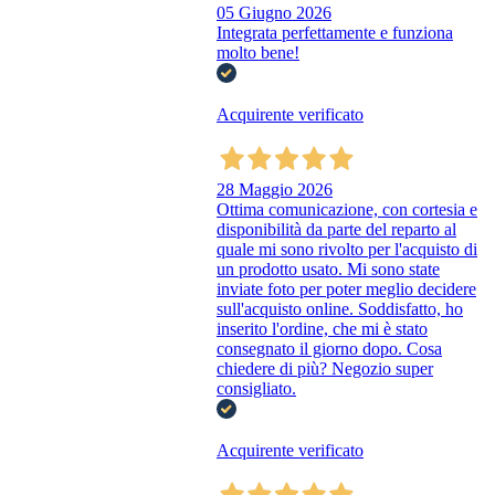
05 Giugno 2026
Integrata perfettamente e funziona
molto bene!
Acquirente verificato
28 Maggio 2026
Ottima comunicazione, con cortesia e
disponibilità da parte del reparto al
quale mi sono rivolto per l'acquisto di
un prodotto usato. Mi sono state
inviate foto per poter meglio decidere
sull'acquisto online. Soddisfatto, ho
inserito l'ordine, che mi è stato
consegnato il giorno dopo. Cosa
chiedere di più? Negozio super
consigliato.
Acquirente verificato