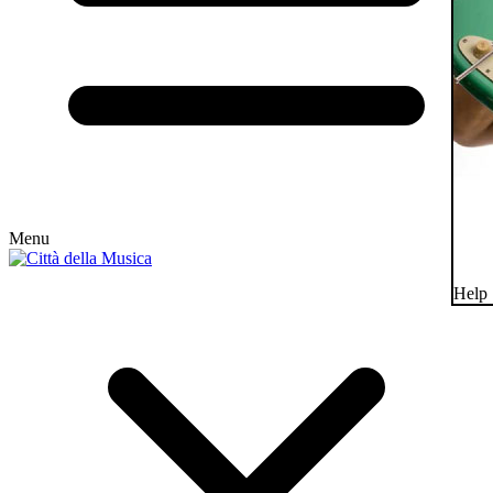
Menu
Help