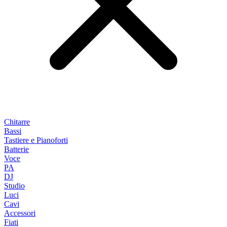
Chitarre
Bassi
Tastiere e Pianoforti
Batterie
Voce
PA
DJ
Studio
Luci
Cavi
Accessori
Fiati