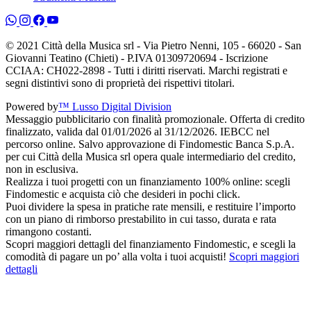
© 2021 Città della Musica srl - Via Pietro Nenni, 105 - 66020 - San
Giovanni Teatino (Chieti) - P.IVA 01309720694 - Iscrizione
CCIAA: CH022-2898 - Tutti i diritti riservati. Marchi registrati e
segni distintivi sono di proprietà dei rispettivi titolari.
Powered by
™ Lusso Digital Division
Messaggio pubblicitario con finalità promozionale. Offerta di credito
finalizzato, valida dal 01/01/2026 al 31/12/2026. IEBCC nel
percorso online. Salvo approvazione di Findomestic Banca S.p.A.
per cui Città della Musica srl opera quale intermediario del credito,
non in esclusiva.
Realizza i tuoi progetti con un finanziamento 100% online: scegli
Findomestic e acquista ciò che desideri in pochi click.
Puoi dividere la spesa in pratiche rate mensili, e restituire l’importo
con un piano di rimborso prestabilito in cui tasso, durata e rata
rimangono costanti.
Scopri maggiori dettagli del finanziamento Findomestic, e scegli la
comodità di pagare un po’ alla volta i tuoi acquisti!
Scopri maggiori
dettagli