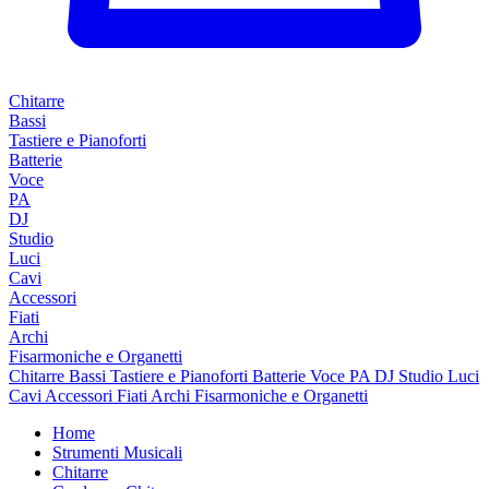
Chitarre
Bassi
Tastiere e Pianoforti
Batterie
Voce
PA
DJ
Studio
Luci
Cavi
Accessori
Fiati
Archi
Fisarmoniche e Organetti
Chitarre
Bassi
Tastiere e Pianoforti
Batterie
Voce
PA
DJ
Studio
Luci
Cavi
Accessori
Fiati
Archi
Fisarmoniche e Organetti
Home
Strumenti Musicali
Chitarre