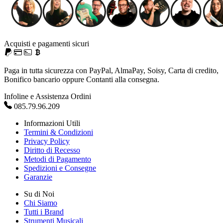
Acquisti e pagamenti sicuri
Paga in tutta sicurezza con PayPal, AlmaPay, Soisy, Carta di credito,
Bonifico bancario oppure Contanti alla consegna.
Infoline e Assistenza Ordini
085.79.96.209
Informazioni Utili
Termini & Condizioni
Privacy Policy
Diritto di Recesso
Metodi di Pagamento
Spedizioni e Consegne
Garanzie
Su di Noi
Chi Siamo
Tutti i Brand
Strumenti Musicali