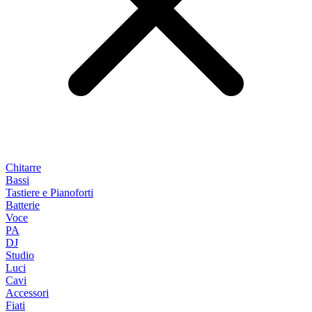
Chitarre
Bassi
Tastiere e Pianoforti
Batterie
Voce
PA
DJ
Studio
Luci
Cavi
Accessori
Fiati