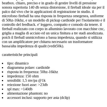
beatbox. chiaro, preciso e in grado di gestire livelli di pressione
sonora superioria 140 db senza distorsione, il fireball ideale sia per il
palco dal vivo che in applicazioni di registrazione in studio. il
microfono fireball ha una risposta in frequenza omegenea, uniforme
di 50hz-16khz, e un modello di pickup cardioide per l'isolamento e il
controllo del feedback. e' leggero, compatto e comodo da tenere. il
fireball realizzato con corpo in alluminio lavorato con macchine cnc,
griglia a maglia di acciaio ed un unica finitura a tre stadi anodizzata.
poich il fireball unmicrofono a bassa impedenza, quando si utilizza
con un amplificatore per chitarra necessario un trasformatore
bassa/alta impedenza di qualit (vedit50k).
caratteristiche principali
tipo: dinamico
diagramma polare: cardioide
risposta in frequenza: 50hz-16khz
impedenza: 150 ohm
sensibilit: 1,5 mv/pa @1k
reiezione fuori asse: >23db
spl max: >140db
alimentazione phantom: no
accessori inclusi: supporto per asta (dclip)