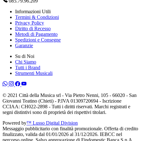
085.79.96.209
Informazioni Utili
Termini & Condizioni
Privacy Policy
Diritto di Recesso
Metodi di Pagamento
Spedizioni e Consegne
Garanzie
Su di Noi
Chi Siamo
Tutti i Brand
Strumenti Musicali
© 2021 Città della Musica srl - Via Pietro Nenni, 105 - 66020 - San
Giovanni Teatino (Chieti) - P.IVA 01309720694 - Iscrizione
CCIAA: CH022-2898 - Tutti i diritti riservati. Marchi registrati e
segni distintivi sono di proprietà dei rispettivi titolari.
Powered by
™ Lusso Digital Division
Messaggio pubblicitario con finalità promozionale. Offerta di credito
finalizzato, valida dal 01/01/2026 al 31/12/2026. IEBCC nel
percorso online. Salvo approvazione di Findomestic Banca S.p.A.