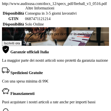
http://www.audixusa.com/docs_12/specs_pdf/fireball_v3_0516.pdf
Altre Informazioni
Disponibilità
Consegna in 3-5 giorni lavorativi
GTIN
0687471121214
Disponibilità
Solo Online
Iscriviti alla nostra newsletter
Iscriviti ora alla nostra newsletter per ricevere in esclusiva le
promozioni dedicate
Iscriviti ora
Garanzie ufficiali Italia
La maggior parte dei nostri articoli sono protetti da garanzia nazione
Spedizioni Gratuite
Con una spesa minima di 99€
Finanziamenti
Puoi acquistare i nostri articoli a rate anche per importi bassi