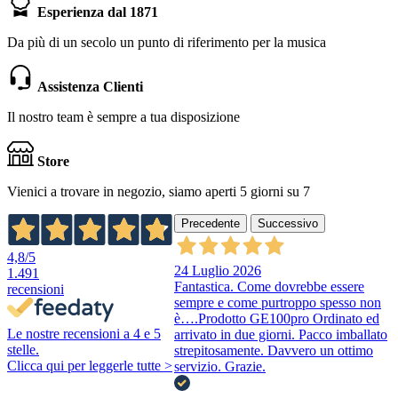
Esperienza dal 1871
Da più di un secolo un punto di riferimento per la musica
Assistenza Clienti
Il nostro team è sempre a tua disposizione
Store
Vienici a trovare in negozio, siamo aperti 5 giorni su 7
Precedente
Successivo
4,8
/5
24 Luglio 2026
1.491
Fantastica. Come dovrebbe essere
recensioni
sempre e come purtroppo spesso non
è….Prodotto GE100pro Ordinato ed
Le nostre recensioni a 4 e 5
arrivato in due giorni. Pacco imballato
stelle.
strepitosamente. Davvero un ottimo
Clicca qui per leggerle tutte >
servizio. Grazie.