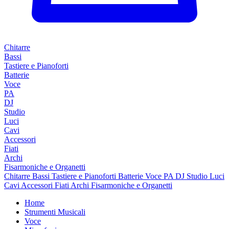
Chitarre
Bassi
Tastiere e Pianoforti
Batterie
Voce
PA
DJ
Studio
Luci
Cavi
Accessori
Fiati
Archi
Fisarmoniche e Organetti
Chitarre
Bassi
Tastiere e Pianoforti
Batterie
Voce
PA
DJ
Studio
Luci
Cavi
Accessori
Fiati
Archi
Fisarmoniche e Organetti
Home
Strumenti Musicali
Voce