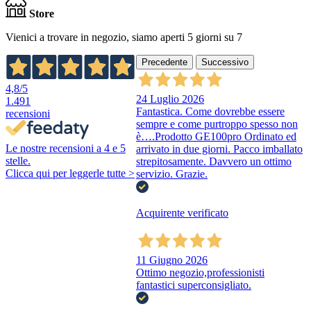
Store
Vienici a trovare in negozio, siamo aperti 5 giorni su 7
Precedente
Successivo
4,8
/5
24 Luglio 2026
1.491
Fantastica. Come dovrebbe essere
recensioni
sempre e come purtroppo spesso non
è….Prodotto GE100pro Ordinato ed
Le nostre recensioni a 4 e 5
arrivato in due giorni. Pacco imballato
stelle.
strepitosamente. Davvero un ottimo
Clicca qui per leggerle tutte >
servizio. Grazie.
Acquirente verificato
11 Giugno 2026
Ottimo negozio,professionisti
fantastici superconsigliato.