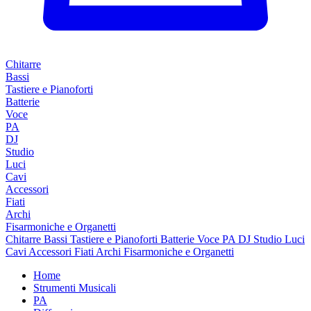
Chitarre
Bassi
Tastiere e Pianoforti
Batterie
Voce
PA
DJ
Studio
Luci
Cavi
Accessori
Fiati
Archi
Fisarmoniche e Organetti
Chitarre
Bassi
Tastiere e Pianoforti
Batterie
Voce
PA
DJ
Studio
Luci
Cavi
Accessori
Fiati
Archi
Fisarmoniche e Organetti
Home
Strumenti Musicali
PA