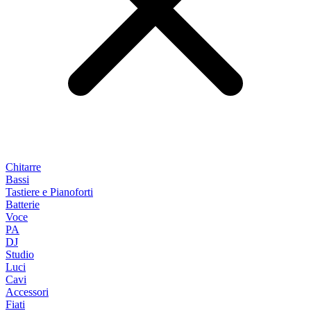
Chitarre
Bassi
Tastiere e Pianoforti
Batterie
Voce
PA
DJ
Studio
Luci
Cavi
Accessori
Fiati