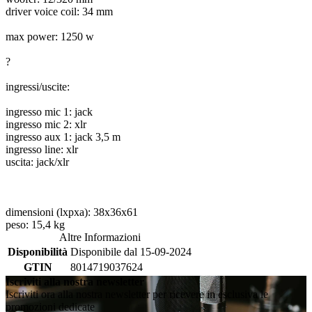
driver voice coil: 34 mm
max power: 1250 w
?
ingressi/uscite:
ingresso mic 1: jack
ingresso mic 2: xlr
ingresso aux 1: jack 3,5 m
ingresso line: xlr
uscita: jack/xlr
dimensioni (lxpxa): 38x36x61
peso: 15,4 kg
Altre Informazioni
Disponibilità
Disponibile dal 15-09-2024
GTIN
8014719037624
Iscriviti alla nostra newsletter
Iscriviti ora alla nostra newsletter per ricevere in esclusiva le
promozioni dedicate