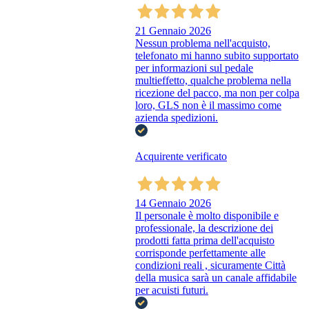
21 Gennaio 2026
Nessun problema nell'acquisto,
telefonato mi hanno subito supportato
per informazioni sul pedale
multieffetto, qualche problema nella
ricezione del pacco, ma non per colpa
loro, GLS non è il massimo come
azienda spedizioni.
Acquirente verificato
14 Gennaio 2026
Il personale è molto disponibile e
professionale, la descrizione dei
prodotti fatta prima dell'acquisto
corrisponde perfettamente alle
condizioni reali , sicuramente Città
della musica sarà un canale affidabile
per acuisti futuri.