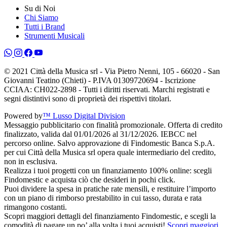
Su di Noi
Chi Siamo
Tutti i Brand
Strumenti Musicali
© 2021 Città della Musica srl - Via Pietro Nenni, 105 - 66020 - San
Giovanni Teatino (Chieti) - P.IVA 01309720694 - Iscrizione
CCIAA: CH022-2898 - Tutti i diritti riservati. Marchi registrati e
segni distintivi sono di proprietà dei rispettivi titolari.
Powered by
™ Lusso Digital Division
Messaggio pubblicitario con finalità promozionale. Offerta di credito
finalizzato, valida dal 01/01/2026 al 31/12/2026. IEBCC nel
percorso online. Salvo approvazione di Findomestic Banca S.p.A.
per cui Città della Musica srl opera quale intermediario del credito,
non in esclusiva.
Realizza i tuoi progetti con un finanziamento 100% online: scegli
Findomestic e acquista ciò che desideri in pochi click.
Puoi dividere la spesa in pratiche rate mensili, e restituire l’importo
con un piano di rimborso prestabilito in cui tasso, durata e rata
rimangono costanti.
Scopri maggiori dettagli del finanziamento Findomestic, e scegli la
comodità di pagare un po’ alla volta i tuoi acquisti!
Scopri maggiori