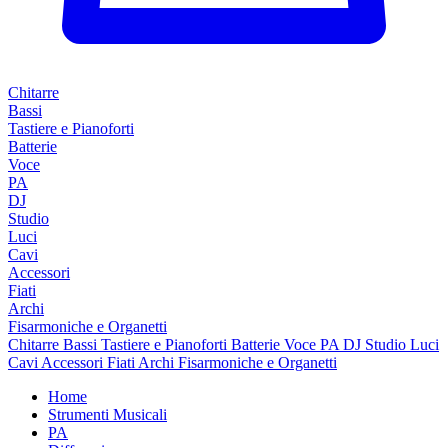
Chitarre
Bassi
Tastiere e Pianoforti
Batterie
Voce
PA
DJ
Studio
Luci
Cavi
Accessori
Fiati
Archi
Fisarmoniche e Organetti
Chitarre
Bassi
Tastiere e Pianoforti
Batterie
Voce
PA
DJ
Studio
Luci
Cavi
Accessori
Fiati
Archi
Fisarmoniche e Organetti
Home
Strumenti Musicali
PA