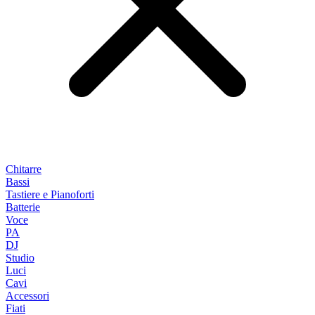
Chitarre
Bassi
Tastiere e Pianoforti
Batterie
Voce
PA
DJ
Studio
Luci
Cavi
Accessori
Fiati