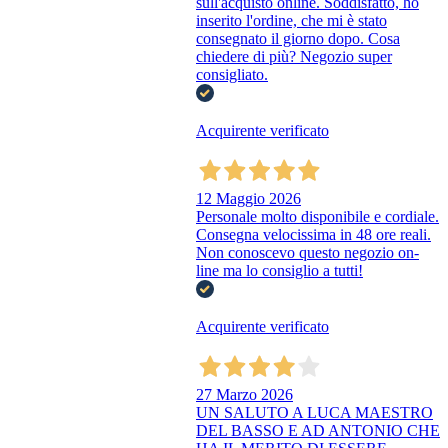
sull'acquisto online. Soddisfatto, ho
inserito l'ordine, che mi è stato
consegnato il giorno dopo. Cosa
chiedere di più? Negozio super
consigliato.
Acquirente verificato
12 Maggio 2026
Personale molto disponibile e cordiale.
Consegna velocissima in 48 ore reali.
Non conoscevo questo negozio on-
line ma lo consiglio a tutti!
Acquirente verificato
27 Marzo 2026
UN SALUTO A LUCA MAESTRO
DEL BASSO E AD ANTONIO CHE