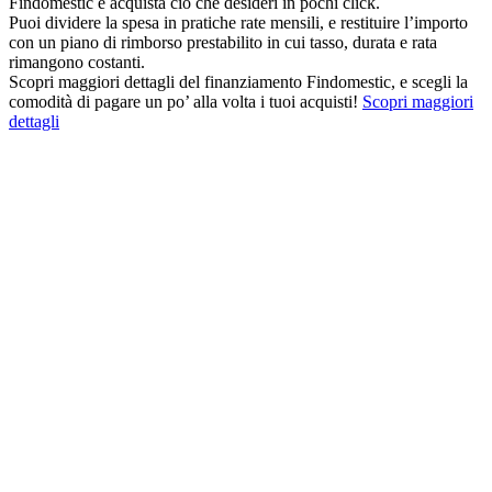
Findomestic e acquista ciò che desideri in pochi click.
Puoi dividere la spesa in pratiche rate mensili, e restituire l’importo
con un piano di rimborso prestabilito in cui tasso, durata e rata
rimangono costanti.
Scopri maggiori dettagli del finanziamento Findomestic, e scegli la
comodità di pagare un po’ alla volta i tuoi acquisti!
Scopri maggiori
dettagli