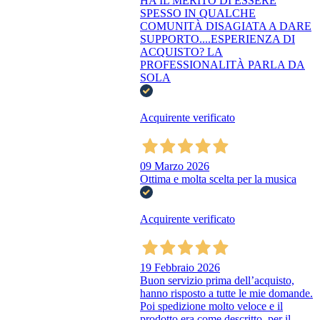
HA IL MERITO DI ESSERE
SPESSO IN QUALCHE
COMUNITÀ DISAGIATA A DARE
SUPPORTO....ESPERIENZA DI
ACQUISTO? LA
PROFESSIONALITÀ PARLA DA
SOLA
Acquirente verificato
09 Marzo 2026
Ottima e molta scelta per la musica
Acquirente verificato
19 Febbraio 2026
Buon servizio prima dell’acquisto,
hanno risposto a tutte le mie domande.
Poi spedizione molto veloce e il
prodotto era come descritto, per il