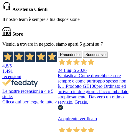
Assistenza Clienti
Il nostro team è sempre a tua disposizione
Store
Vienici a trovare in negozio, siamo aperti 5 giorni su 7
Precedente
Successivo
4,8
/5
24 Luglio 2026
1.491
Fantastica. Come dovrebbe essere
recensioni
sempre e come purtroppo spesso non
è….Prodotto GE100pro Ordinato ed
Le nostre recensioni a 4 e 5
arrivato in due giorni. Pacco imballato
stelle.
strepitosamente. Davvero un ottimo
Clicca qui per leggerle tutte >
servizio. Grazie.
Acquirente verificato