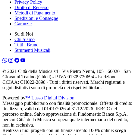
Privacy Policy
Diritto di Recesso
Metodi di Pagamento
Spedizioni e Consegne
Garanzie
Su di Noi
Chi Siamo
Tutti i Brand
Strumenti Musicali
© 2021 Città della Musica srl - Via Pietro Nenni, 105 - 66020 - San
Giovanni Teatino (Chieti) - P.IVA 01309720694 - Iscrizione
CCIAA: CH022-2898 - Tutti i diritti riservati. Marchi registrati e
segni distintivi sono di proprietà dei rispettivi titolari.
Powered by
™ Lusso Digital Division
Messaggio pubblicitario con finalità promozionale. Offerta di credito
finalizzato, valida dal 01/01/2026 al 31/12/2026. IEBCC nel
percorso online. Salvo approvazione di Findomestic Banca S.p.A.
per cui Città della Musica srl opera quale intermediario del credito,
non in esclusiva.
Realizza i tuoi progetti con un finanziamento 100% online: scegli