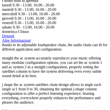
I nostri orari di apertura
lunedì 9.30 - 13.00, 16.00 - 20.00
martedì 9.30 - 13.00, 16.00 - 20.00
mercoledì 9.30 - 13.00, 16.00 - 20.00
giovedì 9.30 - 13.00, 16.00 - 20.00
venerdì 9.30 - 13.00, 16.00 - 20.00
sabato 9.30 - 13.00, 16.00 - 20.00
domenica Chiuso
Dettagli
Altre Informazioni
thanks to its adjustable loudspeaker chain, the audio chain can fit for
different application and configuration:
straight the ac system accurately reproduces your music offering
many modular configuration options. you can set the ac system 1
and ac system 2 in a straight configuration, properly setting the
satellites column to have the system delivering even every subtle
sound detail at its best.
j shape the ac system satellites chain design allows to angle each
single ac1 from 0 to 30, obtaining the optimal j-shape column
configuration to offer a perfect listening experience. hearing
everything, everywhere properly enhances the performance and
pleases the audience.