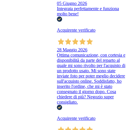
05 Giugno 2026
Integrata perfettamente e funziona
molto bene!
Acquirente verificato
28 Maggio 2026
Ottima comunicazione, con cortesia e
disponibilità da parte del reparto al
quale mi sono rivolto per l'acquisto di
un prodotto usato. Mi sono state
inviate foto per poter meglio decidere
sull'acquisto online. Soddisfatto, ho
inserito l'ordine, che mi è stato
consegnato il giorno dopo. Cosa
chiedere di più? Negozio super
consigliato.
Acquirente verificato