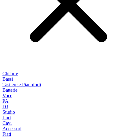
Chitarre
Bassi
Tastiere e Pianoforti
Batterie
Voce
PA
DJ
Studio
Luci
Cavi
Accessori
Fiati