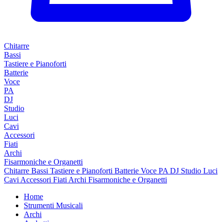
Chitarre
Bassi
Tastiere e Pianoforti
Batterie
Voce
PA
DJ
Studio
Luci
Cavi
Accessori
Fiati
Archi
Fisarmoniche e Organetti
Chitarre
Bassi
Tastiere e Pianoforti
Batterie
Voce
PA
DJ
Studio
Luci
Cavi
Accessori
Fiati
Archi
Fisarmoniche e Organetti
Home
Strumenti Musicali
Archi