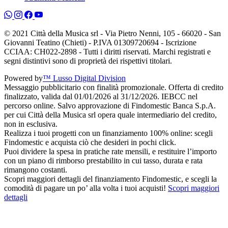
© 2021 Città della Musica srl - Via Pietro Nenni, 105 - 66020 - San
Giovanni Teatino (Chieti) - P.IVA 01309720694 - Iscrizione
CCIAA: CH022-2898 - Tutti i diritti riservati. Marchi registrati e
segni distintivi sono di proprietà dei rispettivi titolari.
Powered by
™ Lusso Digital Division
Messaggio pubblicitario con finalità promozionale. Offerta di credito
finalizzato, valida dal 01/01/2026 al 31/12/2026. IEBCC nel
percorso online. Salvo approvazione di Findomestic Banca S.p.A.
per cui Città della Musica srl opera quale intermediario del credito,
non in esclusiva.
Realizza i tuoi progetti con un finanziamento 100% online: scegli
Findomestic e acquista ciò che desideri in pochi click.
Puoi dividere la spesa in pratiche rate mensili, e restituire l’importo
con un piano di rimborso prestabilito in cui tasso, durata e rata
rimangono costanti.
Scopri maggiori dettagli del finanziamento Findomestic, e scegli la
comodità di pagare un po’ alla volta i tuoi acquisti!
Scopri maggiori
dettagli