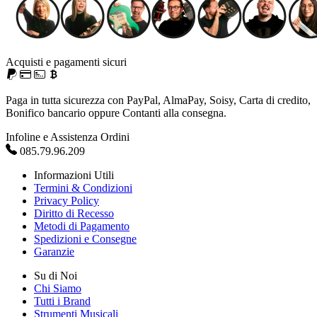
Acquisti e pagamenti sicuri
Paga in tutta sicurezza con PayPal, AlmaPay, Soisy, Carta di credito,
Bonifico bancario oppure Contanti alla consegna.
Infoline e Assistenza Ordini
085.79.96.209
Informazioni Utili
Termini & Condizioni
Privacy Policy
Diritto di Recesso
Metodi di Pagamento
Spedizioni e Consegne
Garanzie
Su di Noi
Chi Siamo
Tutti i Brand
Strumenti Musicali