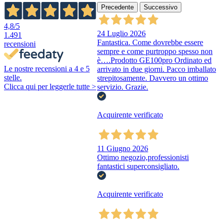
Precedente
Successivo
4,8
/5
24 Luglio 2026
1.491
Fantastica. Come dovrebbe essere
recensioni
sempre e come purtroppo spesso non
è….Prodotto GE100pro Ordinato ed
Le nostre recensioni a 4 e 5
arrivato in due giorni. Pacco imballato
stelle.
strepitosamente. Davvero un ottimo
Clicca qui per leggerle tutte >
servizio. Grazie.
Acquirente verificato
11 Giugno 2026
Ottimo negozio,professionisti
fantastici superconsigliato.
Acquirente verificato