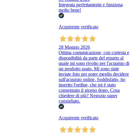
Integrata perfettamente e funziona
molto bene!
Acquirente verificato
28 Maggio 2026
Ottima comunicazione, con cortesia e
disponibilità da parte del reparto al
quale mi sono rivolto per l'acquisto di
un prodotto usato. Mi sono state
inviate foto per poter meglio decidere
sull'acquisto online. Soddisfatto, ho
inserito l'ordine, che mi è stato
consegnato il giorno dopo. Cosa
chiedere di più? Negozio super
consigliato.
Acquirente verificato