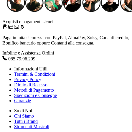
Acquisti e pagamenti sicuri
Paga in tutta sicurezza con PayPal, AlmaPay, Soisy, Carta di credito,
Bonifico bancario oppure Contanti alla consegna.
Infoline e Assistenza Ordini
085.79.96.209
Informazioni Utili
Termini & Condizioni
Privacy Policy
Diritto di Recesso
Metodi di Pagamento
Spedizioni e Consegne
Garanzie
Su di Noi
Chi Siamo
Tutti i Brand
Strumenti Musicali