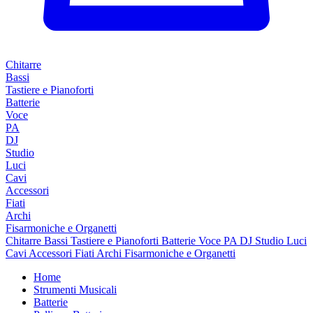
Chitarre
Bassi
Tastiere e Pianoforti
Batterie
Voce
PA
DJ
Studio
Luci
Cavi
Accessori
Fiati
Archi
Fisarmoniche e Organetti
Chitarre
Bassi
Tastiere e Pianoforti
Batterie
Voce
PA
DJ
Studio
Luci
Cavi
Accessori
Fiati
Archi
Fisarmoniche e Organetti
Home
Strumenti Musicali
Batterie