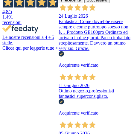
Precedente
Successivo
4,8
/5
24 Luglio 2026
1.491
Fantastica. Come dovrebbe essere
recensioni
sempre e come purtroppo spesso non
è….Prodotto GE100pro Ordinato ed
Le nostre recensioni a 4 e 5
arrivato in due giorni. Pacco imballato
stelle.
strepitosamente. Davvero un ottimo
Clicca qui per leggerle tutte >
servizio. Grazie.
Acquirente verificato
11 Giugno 2026
Ottimo negozio,professionisti
fantastici superconsigliato.
Acquirente verificato
05 Giugno 2026