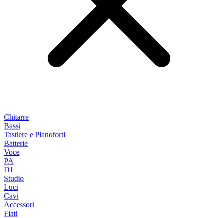
Chitarre
Bassi
Tastiere e Pianoforti
Batterie
Voce
PA
DJ
Studio
Luci
Cavi
Accessori
Fiati