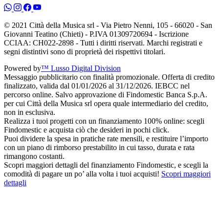
© 2021 Città della Musica srl - Via Pietro Nenni, 105 - 66020 - San
Giovanni Teatino (Chieti) - P.IVA 01309720694 - Iscrizione
CCIAA: CH022-2898 - Tutti i diritti riservati. Marchi registrati e
segni distintivi sono di proprietà dei rispettivi titolari.
Powered by
™ Lusso Digital Division
Messaggio pubblicitario con finalità promozionale. Offerta di credito
finalizzato, valida dal 01/01/2026 al 31/12/2026. IEBCC nel
percorso online. Salvo approvazione di Findomestic Banca S.p.A.
per cui Città della Musica srl opera quale intermediario del credito,
non in esclusiva.
Realizza i tuoi progetti con un finanziamento 100% online: scegli
Findomestic e acquista ciò che desideri in pochi click.
Puoi dividere la spesa in pratiche rate mensili, e restituire l’importo
con un piano di rimborso prestabilito in cui tasso, durata e rata
rimangono costanti.
Scopri maggiori dettagli del finanziamento Findomestic, e scegli la
comodità di pagare un po’ alla volta i tuoi acquisti!
Scopri maggiori
dettagli