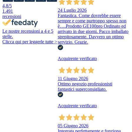
4,8
/5
24 Luglio 2026
1.491
Fantastica. Come dovrebbe essere
recensioni
sempre e come purtroppo spesso non
è….Prodotto GE100pro Ordinato ed
Le nostre recensioni a 4 e 5
arrivato in due giorni. Pacco imballato
stelle.
strepitosamente. Davvero un ottimo
Clicca qui per leggerle tutte >
servizio. Grazie.
Acquirente verificato
11 Giugno 2026
Ottimo negozio,professionisti
fantastici superconsigliato.
Acquirente verificato
05 Giugno 2026
Integrata perfettamente e funziona