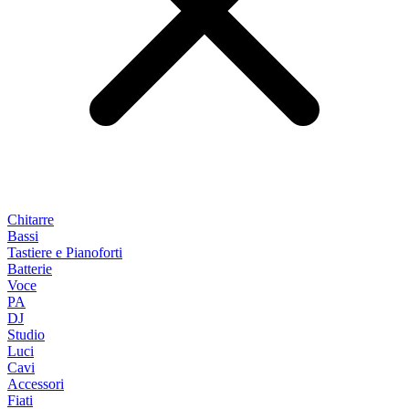
Chitarre
Bassi
Tastiere e Pianoforti
Batterie
Voce
PA
DJ
Studio
Luci
Cavi
Accessori
Fiati