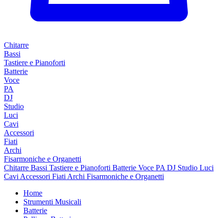
Chitarre
Bassi
Tastiere e Pianoforti
Batterie
Voce
PA
DJ
Studio
Luci
Cavi
Accessori
Fiati
Archi
Fisarmoniche e Organetti
Chitarre
Bassi
Tastiere e Pianoforti
Batterie
Voce
PA
DJ
Studio
Luci
Cavi
Accessori
Fiati
Archi
Fisarmoniche e Organetti
Home
Strumenti Musicali
Batterie