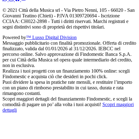
© 2021 Città della Musica srl - Via Pietro Nenni, 105 - 66020 - San
Giovanni Teatino (Chieti) - P.IVA 01309720694 - Iscrizione
CCIAA: CH022-2898 - Tutti i diritti riservati. Marchi registrati e
segni distintivi sono di proprietà dei rispettivi titolari.
Powered by
™ Lusso Digital Division
Messaggio pubblicitario con finalità promozionale. Offerta di credito
finalizzato, valida dal 01/01/2026 al 31/12/2026. IEBCC nel
percorso online. Salvo approvazione di Findomestic Banca S.p.A.
per cui Città della Musica srl opera quale intermediario del credito,
non in esclusiva.
Realizza i tuoi progetti con un finanziamento 100% online: scegli
Findomestic e acquista ciò che desideri in pochi click.
Puoi dividere la spesa in pratiche rate mensili, e restituire l’importo
con un piano di rimborso prestabilito in cui tasso, durata e rata
rimangono costanti.
Scopri maggiori dettagli del finanziamento Findomestic, e scegli la
comodità di pagare un po’ alla volta i tuoi acquisti!
Scopri maggiori
dettagli