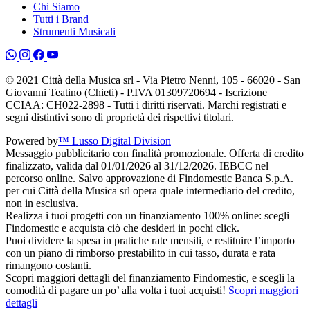
Chi Siamo
Tutti i Brand
Strumenti Musicali
© 2021 Città della Musica srl - Via Pietro Nenni, 105 - 66020 - San
Giovanni Teatino (Chieti) - P.IVA 01309720694 - Iscrizione
CCIAA: CH022-2898 - Tutti i diritti riservati. Marchi registrati e
segni distintivi sono di proprietà dei rispettivi titolari.
Powered by
™ Lusso Digital Division
Messaggio pubblicitario con finalità promozionale. Offerta di credito
finalizzato, valida dal 01/01/2026 al 31/12/2026. IEBCC nel
percorso online. Salvo approvazione di Findomestic Banca S.p.A.
per cui Città della Musica srl opera quale intermediario del credito,
non in esclusiva.
Realizza i tuoi progetti con un finanziamento 100% online: scegli
Findomestic e acquista ciò che desideri in pochi click.
Puoi dividere la spesa in pratiche rate mensili, e restituire l’importo
con un piano di rimborso prestabilito in cui tasso, durata e rata
rimangono costanti.
Scopri maggiori dettagli del finanziamento Findomestic, e scegli la
comodità di pagare un po’ alla volta i tuoi acquisti!
Scopri maggiori
dettagli