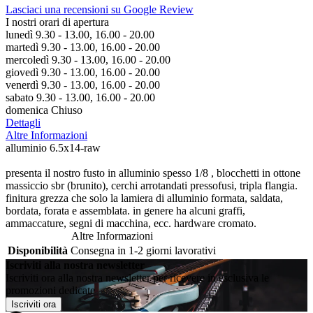
Lasciaci una recensioni su Google Review
I nostri orari di apertura
lunedì 9.30 - 13.00, 16.00 - 20.00
martedì 9.30 - 13.00, 16.00 - 20.00
mercoledì 9.30 - 13.00, 16.00 - 20.00
giovedì 9.30 - 13.00, 16.00 - 20.00
venerdì 9.30 - 13.00, 16.00 - 20.00
sabato 9.30 - 13.00, 16.00 - 20.00
domenica Chiuso
Dettagli
Altre Informazioni
alluminio 6.5x14-raw
presenta il nostro fusto in alluminio spesso 1/8 , blocchetti in ottone
massiccio sbr (brunito), cerchi arrotandati pressofusi, tripla flangia.
finitura grezza che solo la lamiera di alluminio formata, saldata,
bordata, forata e assemblata. in genere ha alcuni graffi,
ammaccature, segni di macchina, ecc. hardware cromato.
Altre Informazioni
Disponibilità
Consegna in 1-2 giorni lavorativi
Iscriviti alla nostra newsletter
Iscriviti ora alla nostra newsletter per ricevere in esclusiva le
promozioni dedicate
Iscriviti ora