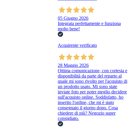
05 Giugno 2026
Integrata perfettamente e funziona
molto bene!
Acquirente verificato
28 Maggio 2026
Ottima comunicazione, con cortesia e
disponibilità da parte del reparto al
quale mi sono rivolto per l'acquisto di
un prodotto usato. Mi sono state
inviate foto per poter meglio decidere
sull'acquisto online. Soddisfatto, ho
inserito l'ordine, che mi è stato
consegnato il giorno dopo. Cosa
chiedere di più? Negozio super
consigliato.