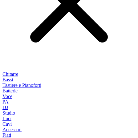
Chitarre
Bassi
Tastiere e Pianoforti
Batterie
Voce
PA
DJ
Studio
Luci
Cavi
Accessori
Fiati