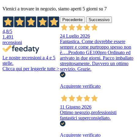
Vienici a trovare in negozio, siamo aperti 5 giorni su 7
Precedente
Successivo
4,8
/5
24 Luglio 2026
1.491
Fantastica. Come dovrebbe essere
recensioni
sempre e come purtroppo spesso non
è….Prodotto GE100pro Ordinato ed
Le nostre recensioni a 4 e 5
arrivato in due giorni. Pacco imballato
stelle.
strepitosamente. Davvero un ottimo
Clicca qui per leggerle tutte >
servizio. Grazie.
Acquirente verificato
11 Giugno 2026
Ottimo negozio,professionisti
fantastici superconsigliato.
Acquirente verificato