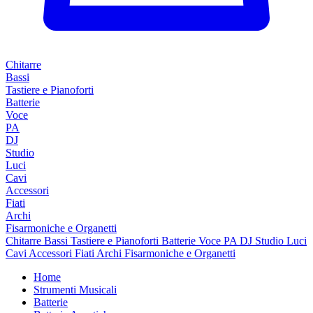
Chitarre
Bassi
Tastiere e Pianoforti
Batterie
Voce
PA
DJ
Studio
Luci
Cavi
Accessori
Fiati
Archi
Fisarmoniche e Organetti
Chitarre
Bassi
Tastiere e Pianoforti
Batterie
Voce
PA
DJ
Studio
Luci
Cavi
Accessori
Fiati
Archi
Fisarmoniche e Organetti
Home
Strumenti Musicali
Batterie