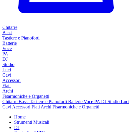
Chitarre
Bassi
Tastiere e Pianoforti
Batterie
Voce
PA
DJ
Studio
Luci
Cavi
Accessori
Fiati
Archi
Fisarmoniche e Organetti
Chitarre
Bassi
Tastiere e Pianoforti
Batterie
Voce
PA
DJ
Studio
Luci
Cavi
Accessori
Fiati
Archi
Fisarmoniche e Organetti
Home
Strumenti Musicali
DJ