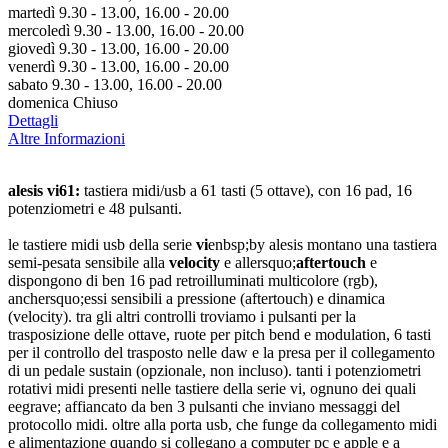
martedì 9.30 - 13.00, 16.00 - 20.00
mercoledì 9.30 - 13.00, 16.00 - 20.00
giovedì 9.30 - 13.00, 16.00 - 20.00
venerdì 9.30 - 13.00, 16.00 - 20.00
sabato 9.30 - 13.00, 16.00 - 20.00
domenica Chiuso
Dettagli
Altre Informazioni
alesis vi61:
tastiera midi/usb a 61 tasti (5 ottave), con 16 pad, 16
potenziometri e 48 pulsanti.
le tastiere midi usb della serie
vi
enbsp;by alesis montano una tastiera
semi-pesata sensibile alla
velocity
e allersquo;
aftertouch
e
dispongono di ben 16 pad retroilluminati multicolore (rgb),
anchersquo;essi sensibili a pressione (aftertouch) e dinamica
(velocity). tra gli altri controlli troviamo i pulsanti per la
trasposizione delle ottave, ruote per pitch bend e modulation, 6 tasti
per il controllo del trasposto nelle daw e la presa per il collegamento
di un pedale sustain (opzionale, non incluso). tanti i potenziometri
rotativi midi presenti nelle tastiere della serie vi, ognuno dei quali
eegrave; affiancato da ben 3 pulsanti che inviano messaggi del
protocollo midi. oltre alla porta usb, che funge da collegamento midi
e alimentazione quando si collegano a computer pc e apple e a