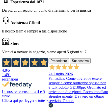
Esperienza dal 1871
Da più di un secolo un punto di riferimento per la musica
Assistenza Clienti
Il nostro team è sempre a tua disposizione
Store
Vienici a trovare in negozio, siamo aperti 5 giorni su 7
Precedente
Successivo
4,8
/5
24 Luglio 2026
1.491
Fantastica. Come dovrebbe essere
recensioni
sempre e come purtroppo spesso non
è….Prodotto GE100pro Ordinato ed
Le nostre recensioni a 4 e 5
arrivato in due giorni. Pacco imballato
stelle.
strepitosamente. Davvero un ottimo
Clicca qui per leggerle tutte >
servizio. Grazie.