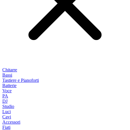
Chitarre
Bassi
Tastiere e Pianoforti
Batterie
Voce
PA
DJ
Studio
Luci
Cavi
Accessori
Fiati