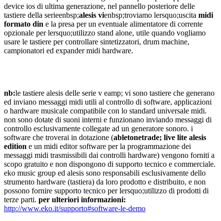
device ios di ultima generazione, nel pannello posteriore delle
tastiere della serieenbsp;
alesis vi
enbsp;troviamo lersquo;uscita
midi
formato din
e la presa per un eventuale alimentatore di corrente
opzionale per lersquo;utilizzo stand alone, utile quando vogliamo
usare le tastiere per controllare sintetizzatori, drum machine,
campionatori ed expander midi hardware.
nb:
le tastiere alesis delle serie v eamp; vi sono tastiere che generano
ed inviano messaggi midi utili al controllo di software, applicazioni
o hardware musicale compatibile con lo standard universale midi.
non sono dotate di suoni interni e funzionano inviando messaggi di
controllo esclusivamente collegate ad un generatore sonoro. i
software che troverai in dotazione (
abletonetrade; live lite alesis
edition
e un midi editor software per la programmazione dei
messaggi midi trasmissibili dai controlli hardware) vengono forniti a
scopo gratuito e non dispongono di supporto tecnico e commerciale.
eko music group ed alesis sono responsabili esclusivamente dello
strumento hardware (tastiera) da loro prodotto e distribuito, e non
possono fornire supporto tecnico per lersquo;utilizzo di prodotti di
terze parti.
per ulteriori informazioni:
http://www.eko.it/supporto#software-le-demo