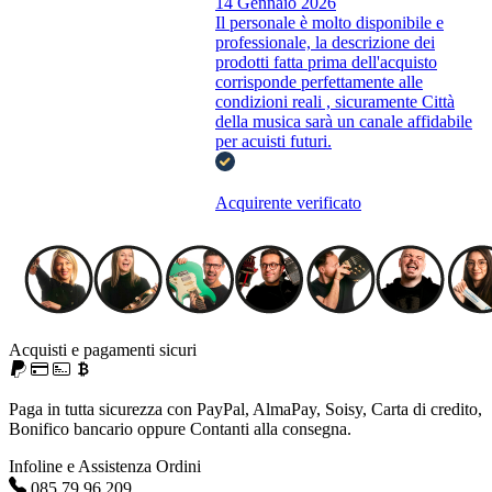
14 Gennaio 2026
Il personale è molto disponibile e
professionale, la descrizione dei
prodotti fatta prima dell'acquisto
corrisponde perfettamente alle
condizioni reali , sicuramente Città
della musica sarà un canale affidabile
per acuisti futuri.
Acquirente verificato
Acquisti e pagamenti sicuri
Paga in tutta sicurezza con PayPal, AlmaPay, Soisy, Carta di credito,
Bonifico bancario oppure Contanti alla consegna.
Infoline e Assistenza Ordini
085.79.96.209