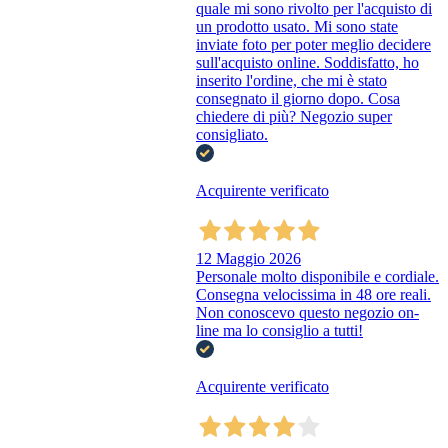
quale mi sono rivolto per l'acquisto di
un prodotto usato. Mi sono state
inviate foto per poter meglio decidere
sull'acquisto online. Soddisfatto, ho
inserito l'ordine, che mi è stato
consegnato il giorno dopo. Cosa
chiedere di più? Negozio super
consigliato.
Acquirente verificato
12 Maggio 2026
Personale molto disponibile e cordiale.
Consegna velocissima in 48 ore reali.
Non conoscevo questo negozio on-
line ma lo consiglio a tutti!
Acquirente verificato