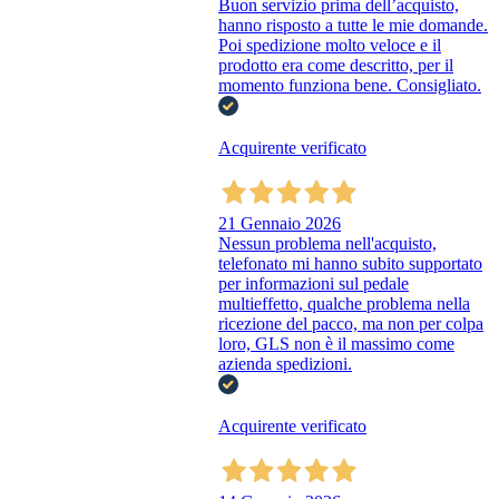
Buon servizio prima dell’acquisto,
hanno risposto a tutte le mie domande.
Poi spedizione molto veloce e il
prodotto era come descritto, per il
momento funziona bene. Consigliato.
Acquirente verificato
21 Gennaio 2026
Nessun problema nell'acquisto,
telefonato mi hanno subito supportato
per informazioni sul pedale
multieffetto, qualche problema nella
ricezione del pacco, ma non per colpa
loro, GLS non è il massimo come
azienda spedizioni.
Acquirente verificato