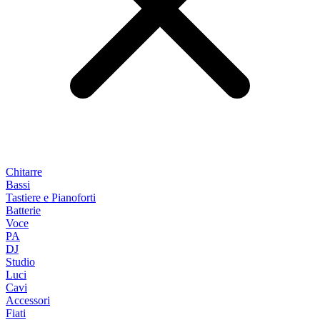
Chitarre
Bassi
Tastiere e Pianoforti
Batterie
Voce
PA
DJ
Studio
Luci
Cavi
Accessori
Fiati