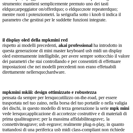
strumento: mantieni semplicemente premuto uno dei tasti
eldquo;arpeggiator on/offerdquo; o eldquo;note repeaterdquo;
mentre ruoti i potenziometri. la serigrafia sotto i knob ti indica il
parametro che gestirai per le suddette funzioni integrate.
il display oled della mpkmini red
rispetto ai modelli precedenti,
akai professional
ha introdotto in
questa generazione di mini master keyboard usb midi un display
oled estremamente intelligibile, per avere sempre sottocchio il valore
dei parametri che stai controllando e per consentirti di effettuare
impostazioni che nei modelli precedenti non erano effetuabili
direttamente nellersquo;hardware.
mpkmini mkiii: design ottimizzato e robustezza
pensata da sempre per lersquo;utilizzo on-the-road, per essere
trasportata nel tuo zaino, nella borsa del tuo portatile o nella valigia
dei dischi, in questo modello di terza generazione la serie
mpk mini
vede lersquo;applicazione di accortezze costruttive e di materiali di
prima qualiteagrave; per la massima affidabiliteagrave;. la
connettiviteagrave; usb eegrave; realmente plug-n-play, in quanto
trattandosi di una periferica usb midi class-compliant non richiede