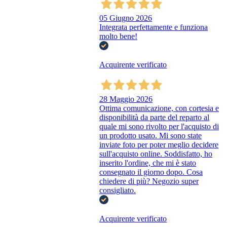
05 Giugno 2026
Integrata perfettamente e funziona
molto bene!
Acquirente verificato
28 Maggio 2026
Ottima comunicazione, con cortesia e
disponibilità da parte del reparto al
quale mi sono rivolto per l'acquisto di
un prodotto usato. Mi sono state
inviate foto per poter meglio decidere
sull'acquisto online. Soddisfatto, ho
inserito l'ordine, che mi è stato
consegnato il giorno dopo. Cosa
chiedere di più? Negozio super
consigliato.
Acquirente verificato