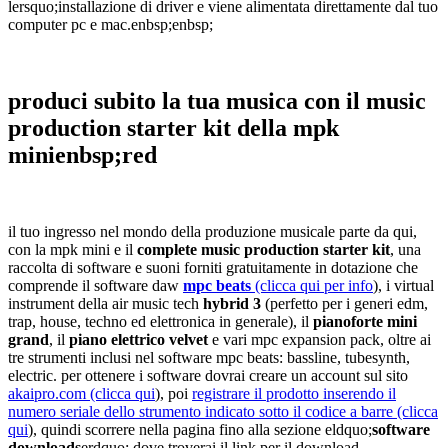
lersquo;installazione di driver e viene alimentata direttamente dal tuo
computer pc e mac.enbsp;enbsp;
produci subito la tua musica con il music
production starter kit della mpk
minienbsp;red
il tuo ingresso nel mondo della produzione musicale parte da qui,
con la mpk mini e il
complete music production starter kit
, una
raccolta di software e suoni forniti gratuitamente in dotazione che
comprende il software daw
mpc beats
(clicca qui per info
), i virtual
instrument della air music tech
hybrid 3
(perfetto per i generi edm,
trap, house, techno ed elettronica in generale), il
pianoforte mini
grand
, il
piano elettrico velvet
e vari mpc expansion pack, oltre ai
tre strumenti inclusi nel software mpc beats: bassline, tubesynth,
electric. per ottenere i software dovrai creare un account sul sito
akaipro.com (clicca qui
), poi
registrare il prodotto inserendo il
numero seriale dello strumento indicato sotto il codice a barre (clicca
qui
), quindi scorrere nella pagina fino alla sezione eldquo;
software
downloads
erdquo; dove troverai il link per il download.