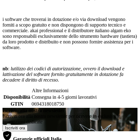
i software che troverai in dotazione e/o via download vengono
forniti a scopo gratuito e non dispongono di supporto tecnico e
commerciale. akai professional e il distributore italiano algam eko
sono responsabili esclusivamente dello strumento hardware (tastiera)
da loro prodotto e distribuito e non possono fornire assistenza per i
software.
nb
:
lutilizzo dei codici di autorizzazione, ovvero il download e
lattivazione del software fornito gratuitamente in dotazione fa
decadere il diritto di recesso.
Altre Informazioni
Disponibilità
Consegna in 4-5 giorni lavorativi
GTIN
0694318018750
Iscriviti alla nostra newsletter
Iscriviti ora alla nostra newsletter per ricevere in esclusiva le
promozioni dedicate
Iscriviti ora
Garanzie ufficiali Italia