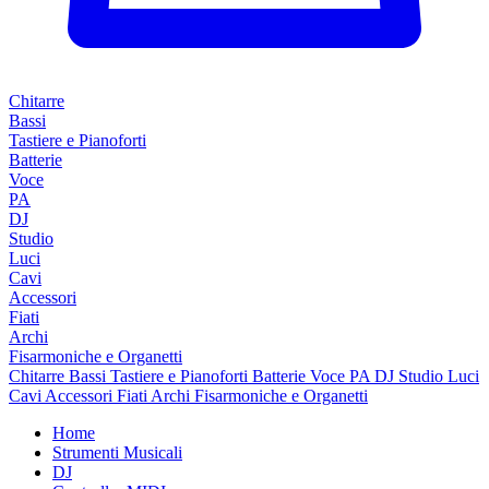
Chitarre
Bassi
Tastiere e Pianoforti
Batterie
Voce
PA
DJ
Studio
Luci
Cavi
Accessori
Fiati
Archi
Fisarmoniche e Organetti
Chitarre
Bassi
Tastiere e Pianoforti
Batterie
Voce
PA
DJ
Studio
Luci
Cavi
Accessori
Fiati
Archi
Fisarmoniche e Organetti
Home
Strumenti Musicali
DJ