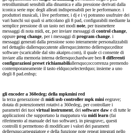
retroilluminati sensibili alla dinamica e alla pressione derivati dalla
iconica serie mpc degli alleati indispensabili per le performance. i
produttori musicali, i live performer, i dj e i vj potranno usufruire dei
vari banchi sui quali si articolano gli 8 pad, configurabili mediante la
semplice pressione di un tasto nei modi
note
, per trasmettere
messaggi di nota midi,
cc
, per inviare messaggi di
control change
,
oppure
prog change
, per i messaggi di
program change
. i
messaggi generati dalla pressione sono interamente personalizzabili
nel dettaglio dallersquo;utente allersquo;interno dellersquo;editor
software (scaricabile dal sito akaipro.com), il quale ci consente di
inviare alla memoria interna dellersquo;hardware ben
8 differenti
configurazioni preset richiamabili
allersquo;occorrenza premendo
contemporaneamente il tasto eldquo;selecterdquo; insieme a uno
degli 8 pad.enbsp;
gli encoder a 360edeg; della mpkmini red
la terza generazione di
midi usb controller mpk mini
eegrave;
dotata di potenziometri rotativi a 360edeg;, per controllare i
parametri dei tuoi
virtual instrument
, dei
software daw
e di tutte le
applicazioni che supportano la mappatura via
midi learn
(fai
riferimento al manuale del tuo software). in pieugrave;, questi
controlli ti permettono di modificare i valori dei parametri
dellersquo;arpeggiatore e della funzione note repeat integrati nello