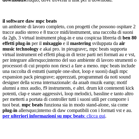
il software daw mpc beats
un ambiente di lavoro completo, con progetti che possono ospitare 2
tracce audio stereo e 8 tracce midi/instrument, una raccolta di suoni
da 2gb, 3 virtual instrument plug-in e una cospicua libreria di
ben 80
effetti plug-in
per il
mixaggio
e il
mastering
sviluppata da
air
music technology
e akai pro. in pieugrave;, mpc beats supporta
virtual instrument ed effetti plug-in di terze parti nei formati au e vst,
per integrare allersquo;interno del suo ambiente di lavoro strumenti o
processori di cui proprio non riesci a fare a meno. mpc beats include
una raccolta di estratti (sample one-shot, loop e suoni) dagli mpc
expansion pack pieugrave; apprezzati, programmati da noti sound
designer della scena internazionale: da araab muzik eamp; motif
alumni a msx audio, f9 instruments, e altri. drum kit contenenti kick
potenti, clap e snare aggressivi, loop melodici, bassline e tanto altro
per metterti a portata di controller tutti i suoni utili per comporre i
tuoi beat.
mpc beats
funziona sia in modo stand-alone, sia come
plug-in
allersquo;interno di daw compatibili con i formati vst e au.
per ulteriori informazioni su mpc beats
: clicca qui
.