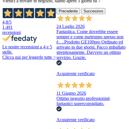
Vienici a trovare in negozio, siamo aperti 5 giorni su 7
Precedente
Successivo
4,8
/5
24 Luglio 2026
1.491
Fantastica. Come dovrebbe essere
recensioni
sempre e come purtroppo spesso non
è….Prodotto GE100pro Ordinato ed
Le nostre recensioni a 4 e 5
arrivato in due giorni. Pacco imballato
stelle.
strepitosamente. Davvero un ottimo
Clicca qui per leggerle tutte >
servizio. Grazie.
Acquirente verificato
11 Giugno 2026
Ottimo negozio,professionisti
fantastici superconsigliato.
Acquirente verificato