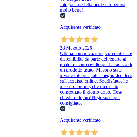
Integrata perfettamente e funziona
molto bene!
Acquirente verificato
28 Maggio 2026
Ottima comunicazione, con cortesia e
disponibilità da parte del reparto al
quale mi sono rivolto per l'acquisto di
un prodotto usato. Mi sono state
inviate foto per poter meglio decidere
sull'acquisto online. Soddisfatto, ho
inserito l'ordine, che mi è stato
consegnato il giorno dopo. Cosa
chiedere di più? Negozio super
consigliato.
Acquirente verificato