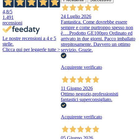
4,8
/5
24 Luglio 2026
1.491
Fantastica. Come dovrebbe essere
recensioni
sempre e come purtroppo spesso non
è….Prodotto GE100pro Ordinato ed
Le nostre recensioni a 4 e 5
arrivato in due giorni. Pacco imballato
stelle.
strepitosamente. Davvero un ottimo
Clicca qui per leggerle tutte >
servizio. Grazie.
Acquirente verificato
11 Giugno 2026
Ottimo negozio,professionisti
fantastici superconsigliato.
Acquirente verificato
05 Giugno 2026