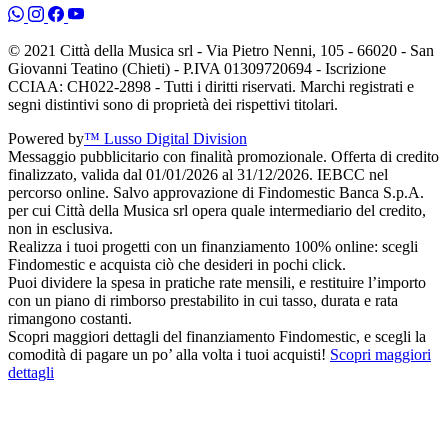
© 2021 Città della Musica srl - Via Pietro Nenni, 105 - 66020 - San
Giovanni Teatino (Chieti) - P.IVA 01309720694 - Iscrizione
CCIAA: CH022-2898 - Tutti i diritti riservati. Marchi registrati e
segni distintivi sono di proprietà dei rispettivi titolari.
Powered by
™ Lusso Digital Division
Messaggio pubblicitario con finalità promozionale. Offerta di credito
finalizzato, valida dal 01/01/2026 al 31/12/2026. IEBCC nel
percorso online. Salvo approvazione di Findomestic Banca S.p.A.
per cui Città della Musica srl opera quale intermediario del credito,
non in esclusiva.
Realizza i tuoi progetti con un finanziamento 100% online: scegli
Findomestic e acquista ciò che desideri in pochi click.
Puoi dividere la spesa in pratiche rate mensili, e restituire l’importo
con un piano di rimborso prestabilito in cui tasso, durata e rata
rimangono costanti.
Scopri maggiori dettagli del finanziamento Findomestic, e scegli la
comodità di pagare un po’ alla volta i tuoi acquisti!
Scopri maggiori
dettagli