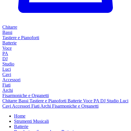
Chitarre
Bassi
Tastiere e Pianoforti
Batterie
Voce
PA
DJ
Studio
Luci
Cavi
Accessori
Fiati
Archi
Fisarmoniche e Organetti
Chitarre
Bassi
Tastiere e Pianoforti
Batterie
Voce
PA
DJ
Studio
Luci
Cavi
Accessori
Fiati
Archi
Fisarmoniche e Organetti
Home
Strumenti Musicali
Batterie