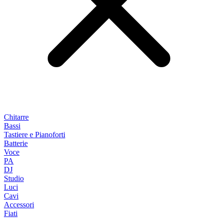
Chitarre
Bassi
Tastiere e Pianoforti
Batterie
Voce
PA
DJ
Studio
Luci
Cavi
Accessori
Fiati