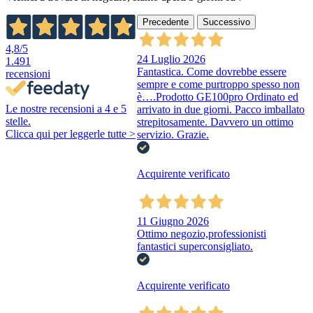
Precedente
Successivo
4,8
/5
24 Luglio 2026
1.491
Fantastica. Come dovrebbe essere
recensioni
sempre e come purtroppo spesso non
è….Prodotto GE100pro Ordinato ed
Le nostre recensioni a 4 e 5
arrivato in due giorni. Pacco imballato
stelle.
strepitosamente. Davvero un ottimo
Clicca qui per leggerle tutte >
servizio. Grazie.
Acquirente verificato
11 Giugno 2026
Ottimo negozio,professionisti
fantastici superconsigliato.
Acquirente verificato