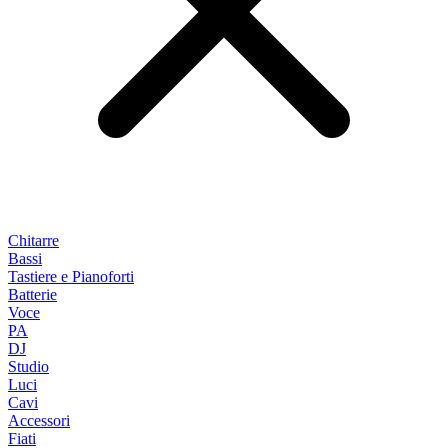
Chitarre
Bassi
Tastiere e Pianoforti
Batterie
Voce
PA
DJ
Studio
Luci
Cavi
Accessori
Fiati