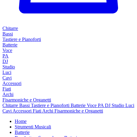
Chitarre
Bassi
Tastiere e Pianoforti
Batterie
Voce
PA
DJ
Studio
Luci
Cavi
Accessori
Fiati
Archi
Fisarmoniche e Organetti
Chitarre
Bassi
Tastiere e Pianoforti
Batterie
Voce
PA
DJ
Studio
Luci
Cavi
Accessori
Fiati
Archi
Fisarmoniche e Organetti
Home
Strumenti Musicali
Batterie