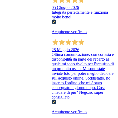
05 Giugno 2026
Integrata perfettamente e funziona
molto bene!
Acquirente verificato
28 Maggio 2026
Ottima comunicazione, con cortesia e
disponibilità da parte del reparto al
quale mi sono rivolto per l'acquisto di
un prodotto usato. Mi sono state
inviate foto per poter meglio decidere
sull'acquisto online. Soddisfatto, ho
inserito l'ordine, che mi è stato
consegnato il giorno dopo. Cosa
chiedere di più? Negozio super
consigliato.
Acquirente verificato