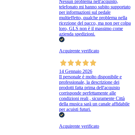
Nessun problema nell'acquisto,
telefonato mi hanno subito supportato
per informazioni sul pedale
multieffetto, qualche problema nella
ricezione del pacco, ma non per colpa
loro, GLS non è il massimo come
azienda spedizioni.
Acquirente verificato
14 Gennaio 2026
Il personale è molto disponibile e
professionale, la descrizione dei
prodotti fatta prima dell'acquisto
corrisponde perfettamente alle
condizioni reali , sicuramente Città
della musica sarà un canale affidabile
per acuisti futuri.
Acquirente verificato