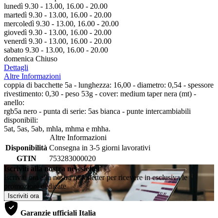
lunedì 9.30 - 13.00, 16.00 - 20.00
martedì 9.30 - 13.00, 16.00 - 20.00
mercoledì 9.30 - 13.00, 16.00 - 20.00
giovedì 9.30 - 13.00, 16.00 - 20.00
venerdì 9.30 - 13.00, 16.00 - 20.00
sabato 9.30 - 13.00, 16.00 - 20.00
domenica Chiuso
Dettagli
Altre Informazioni
coppia di bacchette 5a - lunghezza: 16,00 - diametro: 0,54 - spessore
rivestimento: 0,30 - peso 53g - cover: medium taper nera (mt) -
anello:
rgb5a nero - punta di serie: 5as bianca - punte intercambiabili
disponibili:
5at, 5as, 5ab, mhla, mhma e mhha.
Altre Informazioni
Disponibilità
Consegna in 3-5 giorni lavorativi
GTIN
753283000020
Iscriviti alla nostra newsletter
Iscriviti ora alla nostra newsletter per ricevere in esclusiva le
promozioni dedicate
Iscriviti ora
Garanzie ufficiali Italia