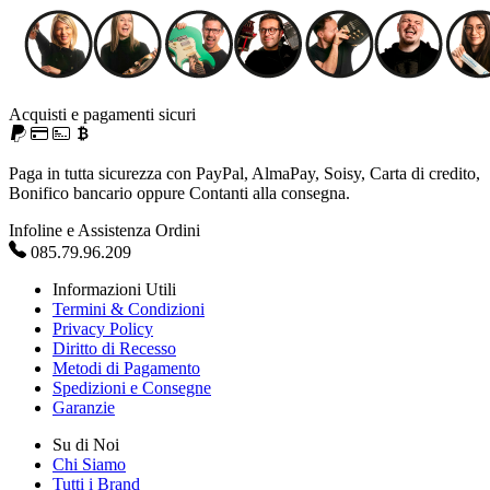
Acquisti e pagamenti sicuri
Paga in tutta sicurezza con PayPal, AlmaPay, Soisy, Carta di credito,
Bonifico bancario oppure Contanti alla consegna.
Infoline e Assistenza Ordini
085.79.96.209
Informazioni Utili
Termini & Condizioni
Privacy Policy
Diritto di Recesso
Metodi di Pagamento
Spedizioni e Consegne
Garanzie
Su di Noi
Chi Siamo
Tutti i Brand