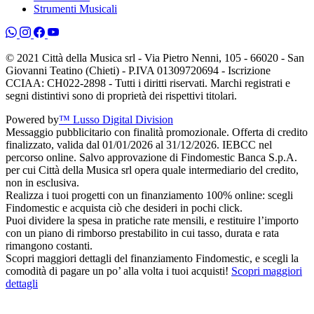
Strumenti Musicali
© 2021 Città della Musica srl - Via Pietro Nenni, 105 - 66020 - San
Giovanni Teatino (Chieti) - P.IVA 01309720694 - Iscrizione
CCIAA: CH022-2898 - Tutti i diritti riservati. Marchi registrati e
segni distintivi sono di proprietà dei rispettivi titolari.
Powered by
™ Lusso Digital Division
Messaggio pubblicitario con finalità promozionale. Offerta di credito
finalizzato, valida dal 01/01/2026 al 31/12/2026. IEBCC nel
percorso online. Salvo approvazione di Findomestic Banca S.p.A.
per cui Città della Musica srl opera quale intermediario del credito,
non in esclusiva.
Realizza i tuoi progetti con un finanziamento 100% online: scegli
Findomestic e acquista ciò che desideri in pochi click.
Puoi dividere la spesa in pratiche rate mensili, e restituire l’importo
con un piano di rimborso prestabilito in cui tasso, durata e rata
rimangono costanti.
Scopri maggiori dettagli del finanziamento Findomestic, e scegli la
comodità di pagare un po’ alla volta i tuoi acquisti!
Scopri maggiori
dettagli