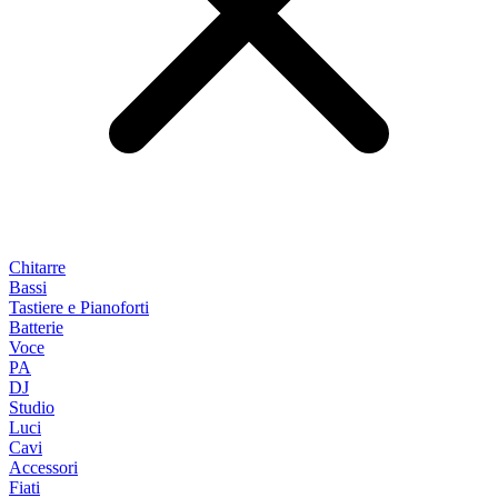
Chitarre
Bassi
Tastiere e Pianoforti
Batterie
Voce
PA
DJ
Studio
Luci
Cavi
Accessori
Fiati