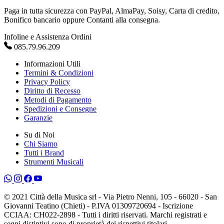
Paga in tutta sicurezza con PayPal, AlmaPay, Soisy, Carta di credito,
Bonifico bancario oppure Contanti alla consegna.
Infoline e Assistenza Ordini
085.79.96.209
Informazioni Utili
Termini & Condizioni
Privacy Policy
Diritto di Recesso
Metodi di Pagamento
Spedizioni e Consegne
Garanzie
Su di Noi
Chi Siamo
Tutti i Brand
Strumenti Musicali
© 2021 Città della Musica srl - Via Pietro Nenni, 105 - 66020 - San
Giovanni Teatino (Chieti) - P.IVA 01309720694 - Iscrizione
CCIAA: CH022-2898 - Tutti i diritti riservati. Marchi registrati e
segni distintivi sono di proprietà dei rispettivi titolari.