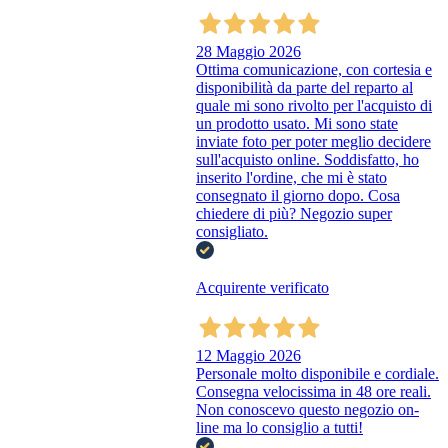
28 Maggio 2026
Ottima comunicazione, con cortesia e
disponibilità da parte del reparto al
quale mi sono rivolto per l'acquisto di
un prodotto usato. Mi sono state
inviate foto per poter meglio decidere
sull'acquisto online. Soddisfatto, ho
inserito l'ordine, che mi è stato
consegnato il giorno dopo. Cosa
chiedere di più? Negozio super
consigliato.
Acquirente verificato
12 Maggio 2026
Personale molto disponibile e cordiale.
Consegna velocissima in 48 ore reali.
Non conoscevo questo negozio on-
line ma lo consiglio a tutti!