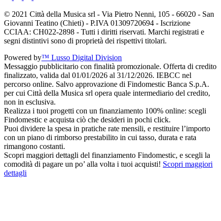
© 2021 Città della Musica srl - Via Pietro Nenni, 105 - 66020 - San
Giovanni Teatino (Chieti) - P.IVA 01309720694 - Iscrizione
CCIAA: CH022-2898 - Tutti i diritti riservati. Marchi registrati e
segni distintivi sono di proprietà dei rispettivi titolari.
Powered by
™ Lusso Digital Division
Messaggio pubblicitario con finalità promozionale. Offerta di credito
finalizzato, valida dal 01/01/2026 al 31/12/2026. IEBCC nel
percorso online. Salvo approvazione di Findomestic Banca S.p.A.
per cui Città della Musica srl opera quale intermediario del credito,
non in esclusiva.
Realizza i tuoi progetti con un finanziamento 100% online: scegli
Findomestic e acquista ciò che desideri in pochi click.
Puoi dividere la spesa in pratiche rate mensili, e restituire l’importo
con un piano di rimborso prestabilito in cui tasso, durata e rata
rimangono costanti.
Scopri maggiori dettagli del finanziamento Findomestic, e scegli la
comodità di pagare un po’ alla volta i tuoi acquisti!
Scopri maggiori
dettagli