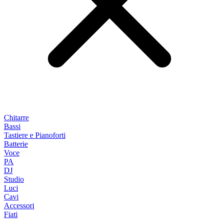
Chitarre
Bassi
Tastiere e Pianoforti
Batterie
Voce
PA
DJ
Studio
Luci
Cavi
Accessori
Fiati