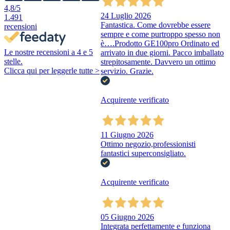
4,8
/5
24 Luglio 2026
1.491
Fantastica. Come dovrebbe essere
recensioni
sempre e come purtroppo spesso non
è….Prodotto GE100pro Ordinato ed
Le nostre recensioni a 4 e 5
arrivato in due giorni. Pacco imballato
stelle.
strepitosamente. Davvero un ottimo
Clicca qui per leggerle tutte >
servizio. Grazie.
Acquirente verificato
11 Giugno 2026
Ottimo negozio,professionisti
fantastici superconsigliato.
Acquirente verificato
05 Giugno 2026
Integrata perfettamente e funziona