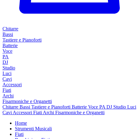
Chitarre
Bassi
Tastiere e Pianoforti
Batterie
Voce
PA
DJ
Studio
Luci
Cavi
Accessori
Fiati
Archi
Fisarmoniche e Organetti
Chitarre
Bassi
Tastiere e Pianoforti
Batterie
Voce
PA
DJ
Studio
Luci
Cavi
Accessori
Fiati
Archi
Fisarmoniche e Organetti
Home
Strumenti Musicali
Fiati