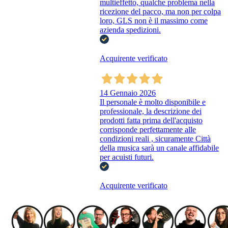
multieffetto, qualche problema nella
ricezione del pacco, ma non per colpa
loro, GLS non è il massimo come
azienda spedizioni.
Acquirente verificato
14 Gennaio 2026
Il personale è molto disponibile e
professionale, la descrizione dei
prodotti fatta prima dell'acquisto
corrisponde perfettamente alle
condizioni reali , sicuramente Città
della musica sarà un canale affidabile
per acuisti futuri.
Acquirente verificato